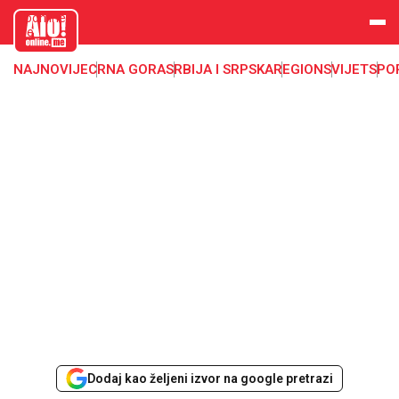
aloonline.
me
NAJNOVIJE
CRNA GORA
SRBIJA I SRPSKA
REGION
SVIJET
SPO
Dodaj kao željeni izvor na google pretrazi