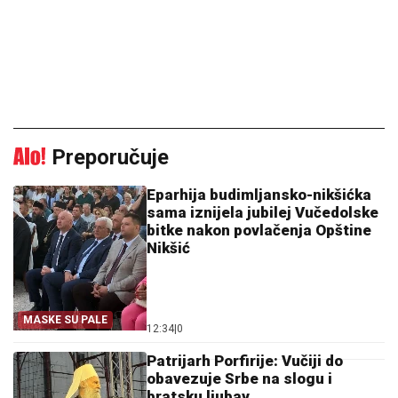
Preporučuje
Eparhija budimljansko-nikšićka
sama iznijela jubilej Vučedolske
bitke nakon povlačenja Opštine
Nikšić
MASKE SU PALE
12:34
|
0
Patrijarh Porfirije: Vučiji do
obavezuje Srbe na slogu i
bratsku ljubav