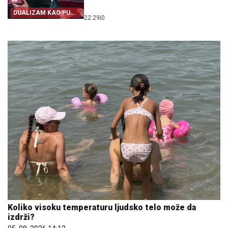
DUALIZAM KAO PUT
22:29
|
0
IZ SRPSTVA
Koliko visoku temperaturu ljudsko telo može da
izdrži?