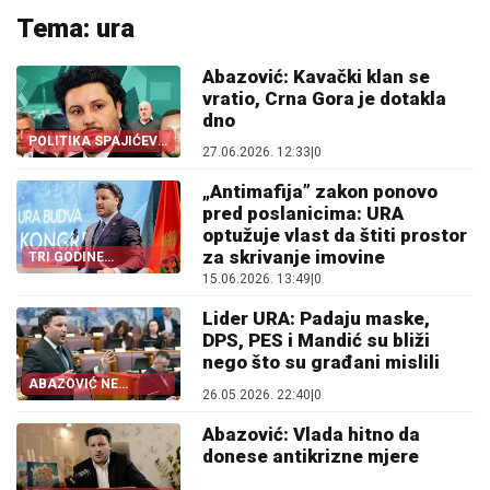
Tema: ura
Abazović: Kavački klan se
vratio, Crna Gora je dotakla
dno
POLITIKA SPAJIĆEVE
27.06.2026. 12:33
|
0
VLADE
„Antimafija” zakon ponovo
pred poslanicima: URA
optužuje vlast da štiti prostor
za skrivanje imovine
TRI GODINE
IZGUBLJENE
15.06.2026. 13:49
|
0
Lider URA: Padaju maske,
DPS, PES i Mandić su bliži
nego što su građani mislili
ABAZOVIĆ NE
26.05.2026. 22:40
|
0
TRGUJE
Abazović: Vlada hitno da
donese antikrizne mjere