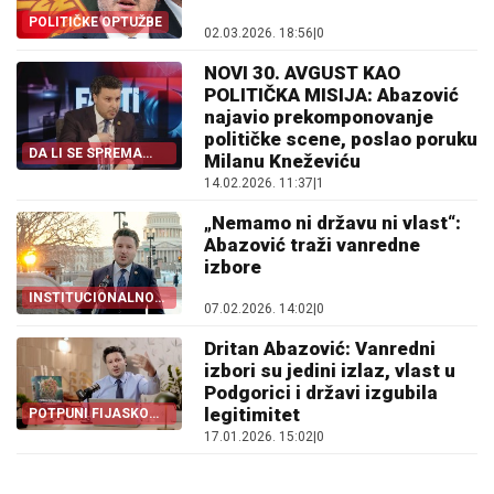
POLITIČKE OPTUŽBE
02.03.2026. 18:56
|
0
NOVI 30. AVGUST KAO
POLITIČKA MISIJA: Abazović
najavio prekomponovanje
političke scene, poslao poruku
DA LI SE SPREMA
Milanu Kneževiću
NOVI SAVEZ
14.02.2026. 11:37
|
1
„Nemamo ni državu ni vlast“:
Abazović traži vanredne
izbore
INSTITUCIONALNO
07.02.2026. 14:02
|
0
RUGLO
Dritan Abazović: Vanredni
izbori su jedini izlaz, vlast u
Podgorici i državi izgubila
legitimitet
POTPUNI FIJASKO
PES-A
17.01.2026. 15:02
|
0