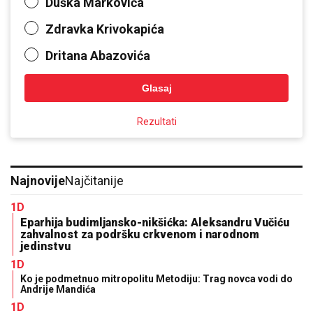
Duška Markovića
Zdravka Krivokapića
Dritana Abazovića
Glasaj
Rezultati
Najnovije
Najčitanije
1D
Eparhija budimljansko-nikšićka: Aleksandru Vučiću
zahvalnost za podršku crkvenom i narodnom
jedinstvu
1D
Ko je podmetnuo mitropolitu Metodiju: Trag novca vodi do
Andrije Mandića
1D