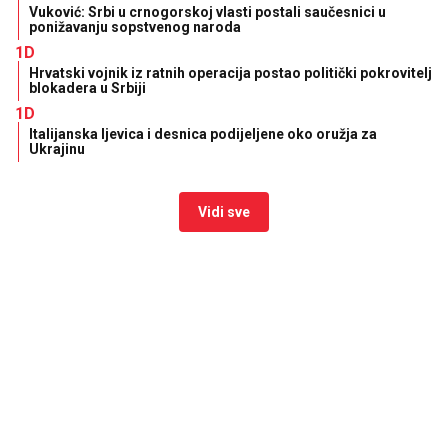
Vuković: Srbi u crnogorskoj vlasti postali saučesnici u
ponižavanju sopstvenog naroda
1D
Hrvatski vojnik iz ratnih operacija postao politički pokrovitelj
blokadera u Srbiji
1D
Italijanska ljevica i desnica podijeljene oko oružja za
Ukrajinu
Vidi sve