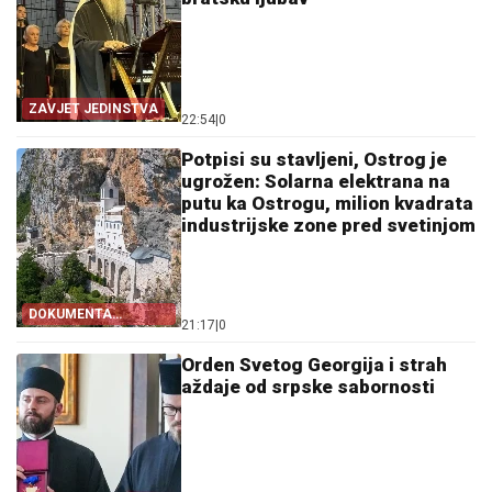
ZAVJET JEDINSTVA
22:54
|
0
Potpisi su stavljeni, Ostrog je
ugrožen: Solarna elektrana na
putu ka Ostrogu, milion kvadrata
industrijske zone pred svetinjom
DOKUMENTA
21:17
|
0
OTKRIVAJU
Orden Svetog Georgija i strah
aždaje od srpske sabornosti