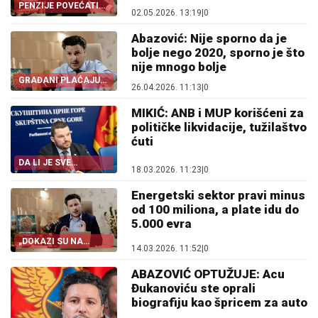
PENZIJE POVEĆATI
02.05.2026. 13:19
|
0
ODMAH
Abazović: Nije sporno da je
bolje nego 2020, sporno je što
nije mnogo bolje
GRAĐANI PLAĆAJU
26.04.2026. 11:13
|
0
VISOKE CIJENE
MIKIĆ: ANB i MUP korišćeni za
političke likvidacije, tužilaštvo
ćuti
DA LI JE SVE
18.03.2026. 11:23
|
0
ZATAŠKANO
Energetski sektor pravi minus
od 100 miliona, a plate idu do
5.000 evra
„DOKAZI SU NA
14.03.2026. 11:52
|
0
SIGURNOM!“
ABAZOVIĆ OPTUŽUJE: Acu
Đukanoviću ste oprali
biografiju kao špricem za auto