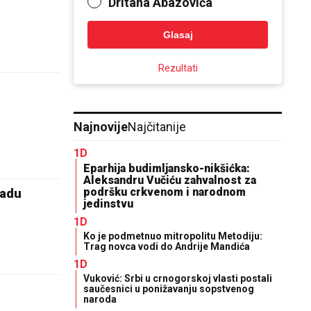
Dritana Abazovića
Glasaj
Rezultati
Najnovije
Najčitanije
1D
Eparhija budimljansko-nikšićka:
Aleksandru Vučiću zahvalnost za
podršku crkvenom i narodnom
ladu
jedinstvu
1D
Ko je podmetnuo mitropolitu Metodiju:
Trag novca vodi do Andrije Mandića
1D
Vuković: Srbi u crnogorskoj vlasti postali
saučesnici u ponižavanju sopstvenog
naroda