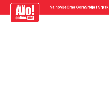
aloonline.me
Najnovije
Crna Gora
Srbija i Srpsk