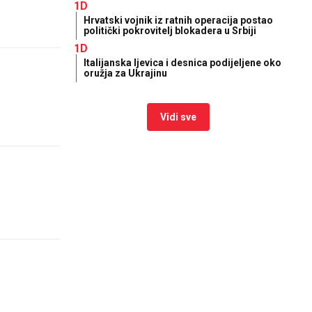
1D
Hrvatski vojnik iz ratnih operacija postao
politički pokrovitelj blokadera u Srbiji
1D
Italijanska ljevica i desnica podijeljene oko
oružja za Ukrajinu
Vidi sve