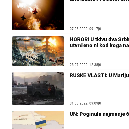
07.08.2022. 09:17
|
0
HOROR! U tkivu dva Srbin
utvrđeno ni kod koga na
23.07.2022. 12:38
|
0
RUSKE VLASTI: U Marijup
31.03.2022. 09:09
|
0
UN: Poginula najmanje 64 