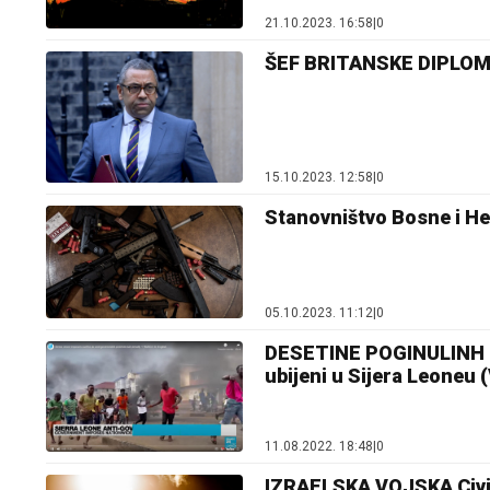
21.10.2023. 16:58
|
0
ŠEF BRITANSKE DIPLOMAT
15.10.2023. 12:58
|
0
Stanovništvo Bosne i H
05.10.2023. 11:12
|
0
DESETINE POGINULINH N
ubijeni u Sijera Leoneu 
11.08.2022. 18:48
|
0
IZRAELSKA VOJSKA Civili