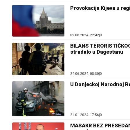
Provokacija Kijeva u re
09.08.2024. 22:42
|
0
BILANS TERORISTIČKOG NA
stradalo u Dagestanu
24.06.2024. 08:30
|
0
U Donjeckoj Narodnoj Re
21.01.2024. 17:56
|
0
MASAKR BEZ PRESEDANA 