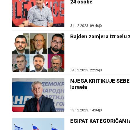
24 osobe
31.12.2023. 09:46
|
0
Bajden zamjera Izraelu 
14.12.2023. 22:26
|
0
NJEGA KRITIKUJE SEBE 
Izraela
13.12.2023. 14:04
|
0
EGIPAT KATEGORIČAN Izr