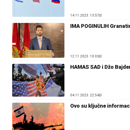
14.11.2023. 13:57
|
0
IMA POGINULIH Granatir
12.11.2023. 10:03
|
0
HAMAS SAD i Džo Bajden 
04.11.2023. 22:54
|
0
Ovo su ključne informac