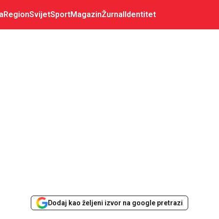
a
Region
Svijet
Sport
Magazin
Žurnal
Identitet
Dodaj kao željeni izvor na google pretrazi