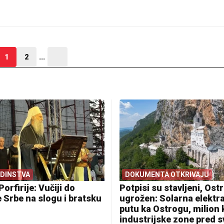
1
2
...
EDINSTVA
DOKUMENTA OTKRIVAJU
Porfirije: Vučiji do
Potpisi su stavljeni, Ostr
 Srbe na slogu i bratsku
ugrožen: Solarna elektr
putu ka Ostrogu, milion
industrijske zone pred 