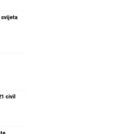
svijeta
 civil
ete