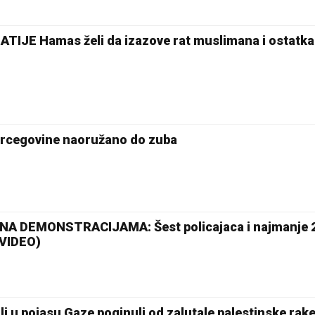
IJE Hamas želi da izazove rat muslimana i ostatka 
ercegovine naoružano do zuba
A DEMONSTRACIJAMA: Šest policajaca i najmanje 21
(VIDEO)
 u pojasu Gaze poginuli od zalutale palestinske rak