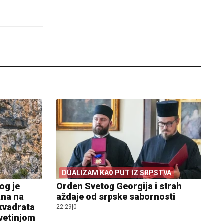
DUALIZAM KAO PUT IZ SRPSTVA
og je
Orden Svetog Georgija i strah
ana na
aždaje od srpske sabornosti
 kvadrata
22:29
|
0
svetinjom