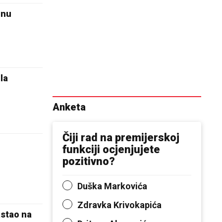
inu
la
Anketa
Čiji rad na premijerskoj
funkciji ocjenjujete
pozitivno?
Duška Markovića
Zdravka Krivokapića
stao na