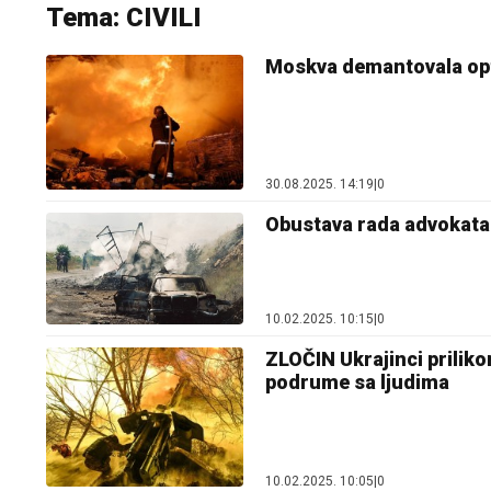
Tema: CIVILI
Moskva demantovala optu
30.08.2025. 14:19
|
0
Obustava rada advokata o
10.02.2025. 10:15
|
0
ZLOČIN Ukrajinci priliko
podrume sa ljudima
10.02.2025. 10:05
|
0