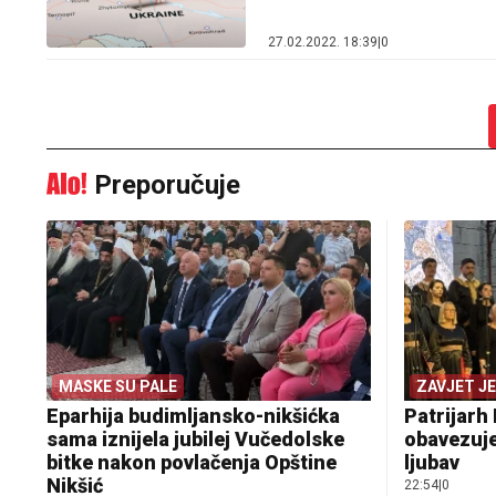
27.02.2022. 18:39
|
0
Preporučuje
MASKE SU PALE
ZAVJET J
Eparhija budimljansko-nikšićka
Patrijarh 
sama iznijela jubilej Vučedolske
obavezuje
bitke nakon povlačenja Opštine
ljubav
Nikšić
22:54
|
0