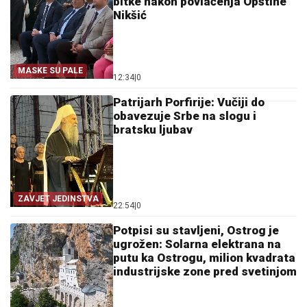
bitke nakon povlačenja Opštine
Nikšić
MASKE SU PALE
12:34
|
0
Patrijarh Porfirije: Vučiji do
obavezuje Srbe na slogu i
bratsku ljubav
ZAVJET JEDINSTVA
22:54
|
0
Potpisi su stavljeni, Ostrog je
ugrožen: Solarna elektrana na
putu ka Ostrogu, milion kvadrata
industrijske zone pred svetinjom