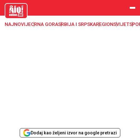
aloonline.
me
NAJNOVIJE
CRNA GORA
SRBIJA I SRPSKA
REGION
SVIJET
SPO
Dodaj kao željeni izvor na google pretrazi