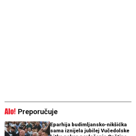
Preporučuje
Eparhija budimljansko-nikšićka
sama iznijela jubilej Vučedolske