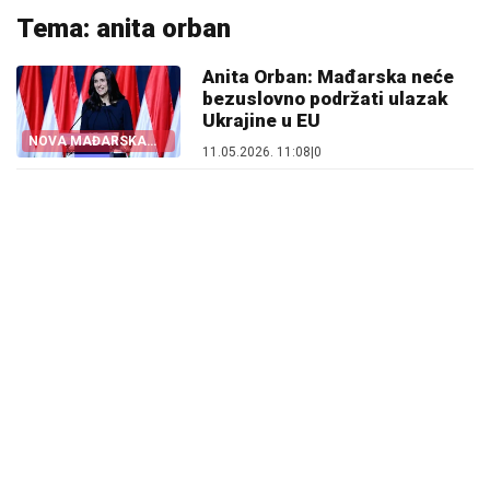
Tema: anita orban
Anita Orban: Mađarska neće
bezuslovno podržati ulazak
Ukrajine u EU
NOVA MAĐARSKA
11.05.2026. 11:08
|
0
VLADA