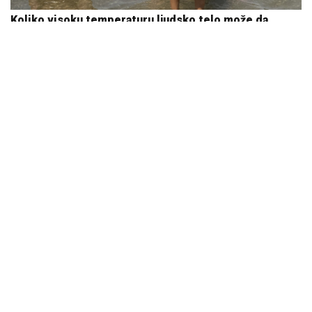
Koliko visoku temperaturu ljudsko telo može da
izdrži?
05. 08. 2026 14:12
Komfor po meri klijenata: nova linija paketa ALTA
banke
09. 07. 2026 09:20