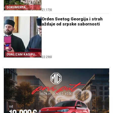
DOKUMENTA
21:17
|
0
OTKRIVAJU
Orden Svetog Georgija i strah
aždaje od srpske sabornosti
DUALIZAM KAO PUT
22:29
|
0
IZ SRPSTVA