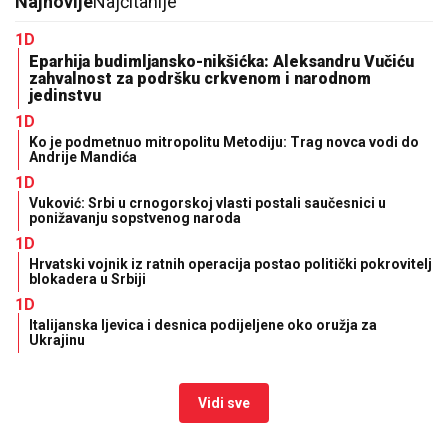
Najnovije
Najčitanije
1D
Eparhija budimljansko-nikšićka: Aleksandru Vučiću
zahvalnost za podršku crkvenom i narodnom
jedinstvu
1D
Ko je podmetnuo mitropolitu Metodiju: Trag novca vodi do
Andrije Mandića
1D
Vuković: Srbi u crnogorskoj vlasti postali saučesnici u
ponižavanju sopstvenog naroda
1D
Hrvatski vojnik iz ratnih operacija postao politički pokrovitelj
blokadera u Srbiji
1D
Italijanska ljevica i desnica podijeljene oko oružja za
Ukrajinu
Vidi sve