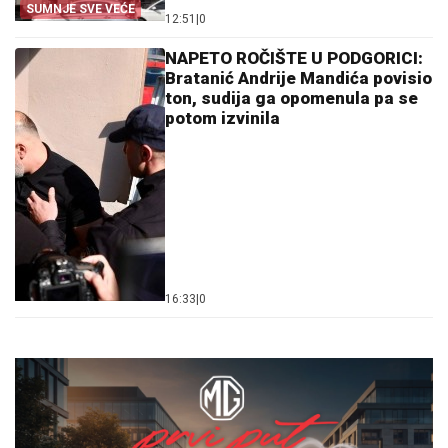
SUMNJE SVE VEĆE
12:51
|
0
NAPETO ROČIŠTE U PODGORICI:
Bratanić Andrije Mandića povisio
ton, sudija ga opomenula pa se
potom izvinila
16:33
|
0