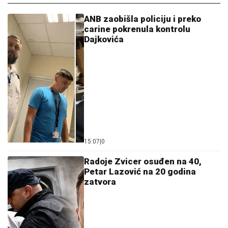
ANB zaobišla policiju i preko
carine pokrenula kontrolu
Dajkovića
15:07
|
0
Radoje Zvicer osuđen na 40,
Petar Lazović na 20 godina
zatvora