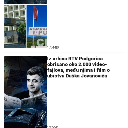
17:44
|
0
Iz arhiva RTV Podgorica
obrisano oko 2.000 video-
fajlova, među njima i film o
ubistvu Duška Jovanovića
12:55
|
1