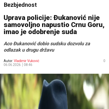
Bezbjednost
Uprava policije: Đukanović nije
samovoljno napustio Crnu Goru,
imao je odobrenje suda
Aco Đukanović dobio sudsku dozvolu za
odlazak u drugu državu
Autor:
Vladimir Vuković
0
06.06.2026.
08:46