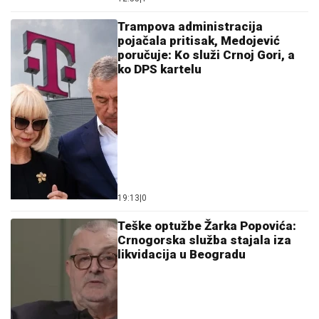
Trampova administracija
pojačala pritisak, Medojević
poručuje: Ko služi Crnoj Gori, a
ko DPS kartelu
19:13
|
0
Teške optužbe Žarka Popovića:
Crnogorska služba stajala iza
likvidacija u Beogradu