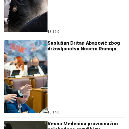
13:16
|
0
Saslušan Dritan Abazović zbog
državljanstva Nasera Ramaja
10:14
|
0
Vesna Medenica pravosnažno