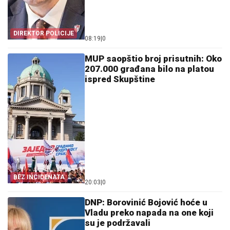
DIREKTOR POLICIJE
08:19
|
0
MUP saopštio broj prisutnih: Oko
207.000 građana bilo na platou
ispred Skupštine
BEZ INCIDENATA
20:03
|
0
DNP: Borovinić Bojović hoće u
Vladu preko napada na one koji
su je podržavali