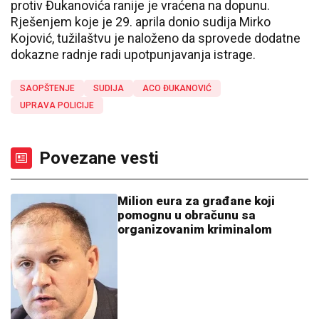
protiv Đukanovića ranije je vraćena na dopunu.
Rješenjem koje je 29. aprila donio sudija Mirko
Kojović, tužilaštvu je naloženo da sprovede dodatne
dokazne radnje radi upotpunjavanja istrage.
SAOPŠTENJE
SUDIJA
ACO ĐUKANOVIĆ
UPRAVA POLICIJE
Povezane vesti
Milion eura za građane koji
pomognu u obračunu sa
organizovanim kriminalom