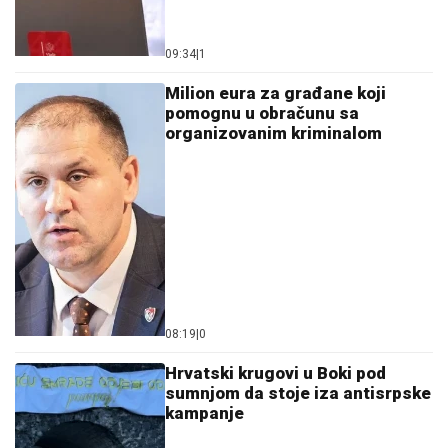
09:34
|
1
Milion eura za građane koji
pomognu u obračunu sa
organizovanim kriminalom
08:19
|
0
Hrvatski krugovi u Boki pod
sumnjom da stoje iza antisrpske
kampanje