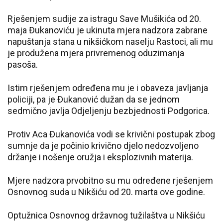
Rješenjem sudije za istragu Save Mušikića od 20.
maja Đukanoviću je ukinuta mjera nadzora zabrane
napuštanja stana u nikšićkom naselju Rastoci, ali mu
je produžena mjera privremenog oduzimanja
pasoša.
Istim rješenjem određena mu je i obaveza javljanja
policiji, pa je Đukanović dužan da se jednom
sedmično javlja Odjeljenju bezbjednosti Podgorica.
Protiv Aca Đukanovića vodi se krivični postupak zbog
sumnje da je počinio krivično djelo nedozvoljeno
držanje i nošenje oružja i eksplozivnih materija.
Mjere nadzora prvobitno su mu određene rješenjem
Osnovnog suda u Nikšiću od 20. marta ove godine.
Optužnica Osnovnog državnog tužilaštva u Nikšiću