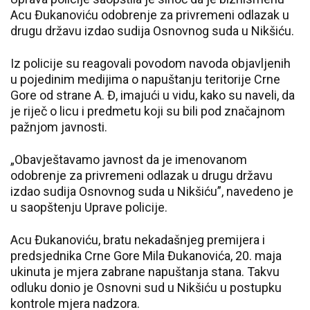
Acu Đukanoviću odobrenje za privremeni odlazak u
drugu državu izdao sudija Osnovnog suda u Nikšiću.
Iz policije su reagovali povodom navoda objavljenih
u pojedinim medijima o napuštanju teritorije Crne
Gore od strane A. Đ, imajući u vidu, kako su naveli, da
je riječ o licu i predmetu koji su bili pod značajnom
pažnjom javnosti.
„Obavještavamo javnost da je imenovanom
odobrenje za privremeni odlazak u drugu državu
izdao sudija Osnovnog suda u Nikšiću”, navedeno je
u saopštenju Uprave policije.
Acu Đukanoviću, bratu nekadašnjeg premijera i
predsjednika Crne Gore Mila Đukanovića, 20. maja
ukinuta je mjera zabrane napuštanja stana. Takvu
odluku donio je Osnovni sud u Nikšiću u postupku
kontrole mjera nadzora.