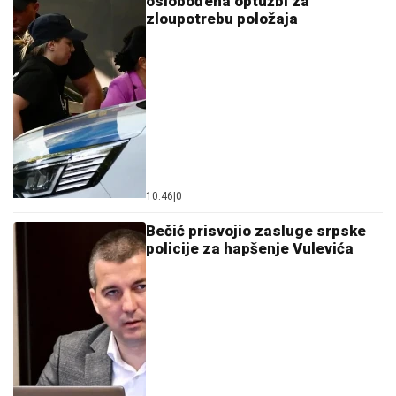
oslobođena optužbi za
zloupotrebu položaja
10:46
|
0
Bečić prisvojio zasluge srpske
policije za hapšenje Vulevića