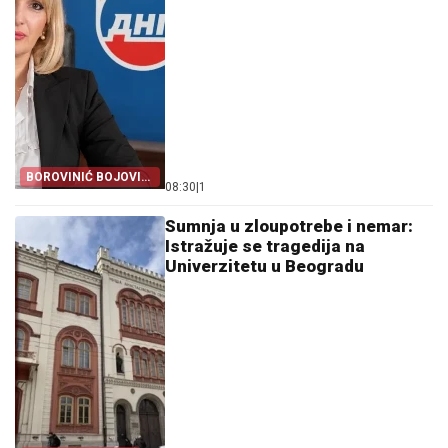
BOROVINIĆ BOJOVIĆ
08:30
|
1
NIJE ŽRTVA
Sumnja u zloupotrebe i nemar:
Istražuje se tragedija na
Univerzitetu u Beogradu