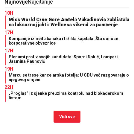
Najnovije
Najčitanije
10H
Miss World Crne Gore Anđela Vukadinović zablistala
na luksuznoj jahti: Wellness vikend za pamćenje
17H
Kompanije između banaka i tržišta kapitala: Šta donose
korporativne obveznice
17H
Plenumi protiv svojih kandidata: Sporni Đokić, Lompar i
Jasmina Paunović
19H
Mercu se trese kancelarska fotelja: U CDU već razgovaraju o
njegovoj smjeni
22H
„Proglas” iz sjenke preuzima kontrolu nad blokaderskom
listom
Vidi sve