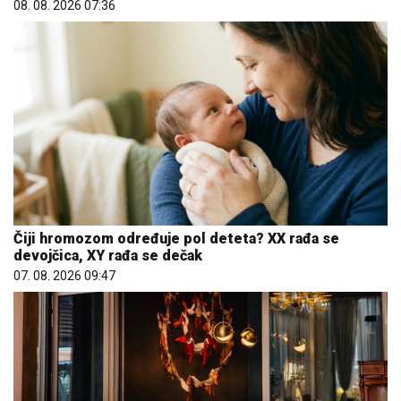
08. 08. 2026 07:36
Čiji hromozom određuje pol deteta? XX rađa se
devojčica, XY rađa se dečak
07. 08. 2026 09:47