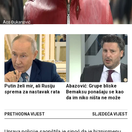
Aco Đukanović
Putin želi mir, ali Rusiju
Abazović: Grupe bliske
sprema za nastavak rata
Bemaksu ponašaju se kao
da im niko ništa ne može
PRETHODNA VIJEST
SLJEDEĆA VIJEST
Uprava policije saopštila je sinoć da je biznismenu