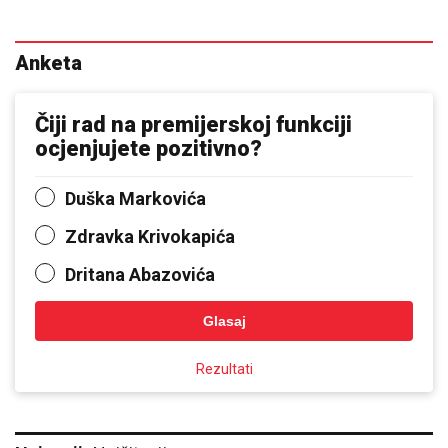
Anketa
Čiji rad na premijerskoj funkciji
ocjenjujete pozitivno?
Duška Markovića
Zdravka Krivokapića
Dritana Abazovića
Glasaj
Rezultati