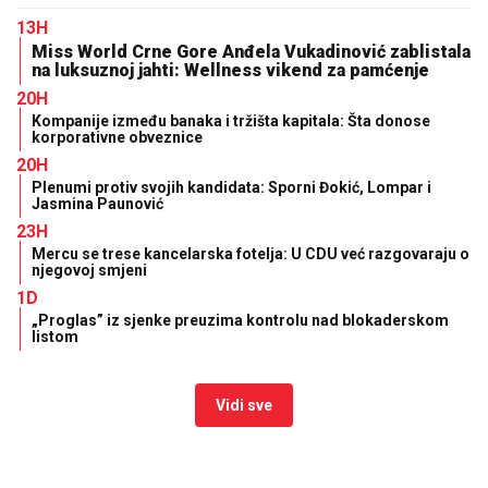
Догодило се на данашњи дан – 8. Август
07. 08. 2026 09:30
Рок за уплату треће рате пореза на имовину истиче
14. августа