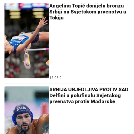
23. 07. 2026 12:47
Čiji hromozom određuje pol deteta? XX rađa se
devojčica, XY rađa se dečak
07. 08. 2026 09:47