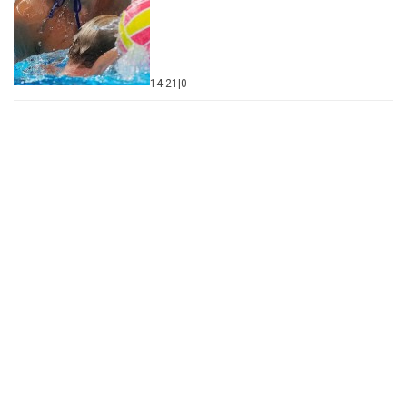
Šta dete nasleđuje od oca, a šta od majke? Sve što
treba da znate o genetici
05. 08. 2026 06:45