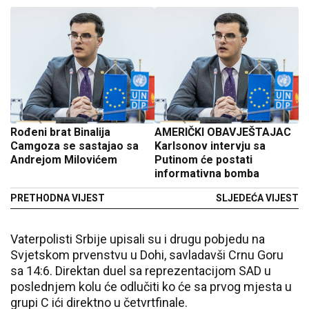
Rođeni brat Binalija
AMERIČKI OBAVJEŠTAJAC
Camgoza se sastajao sa
Karlsonov intervju sa
Andrejom Milovićem
Putinom će postati
informativna bomba
PRETHODNA VIJEST
SLJEDEĆA VIJEST
Vaterpolisti Srbije upisali su i drugu pobjedu na
Svjetskom prvenstvu u Dohi, savladavši Crnu Goru
sa 14:6. Direktan duel sa reprezentacijom SAD u
poslednjem kolu će odlučiti ko će sa prvog mjesta u
grupi C ići direktno u četvrtfinale.