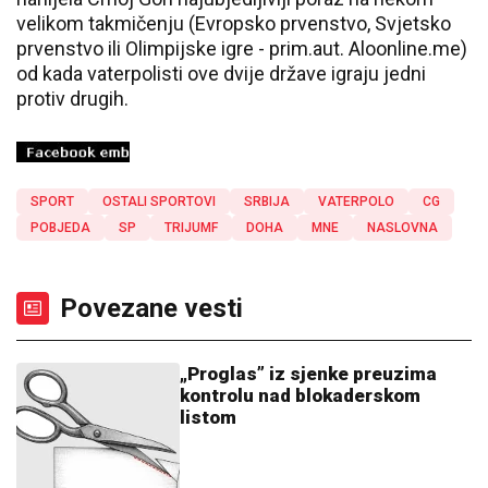
velikom takmičenju (Evropsko prvenstvo, Svjetsko
prvenstvo ili Olimpijske igre - prim.aut. Aloonline.me)
od kada vaterpolisti ove dvije države igraju jedni
protiv drugih.
SPORT
OSTALI SPORTOVI
SRBIJA
VATERPOLO
CG
POBJEDA
SP
TRIJUMF
DOHA
MNE
NASLOVNA
Povezane vesti
„Proglas” iz sjenke preuzima
kontrolu nad blokaderskom
listom