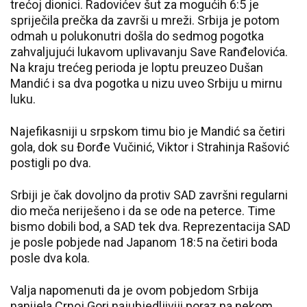
trećoj dionici. Radovićev šut za mogućih 6:5 je
spriječila prečka da završi u mreži. Srbija je potom
odmah u polukonutri došla do sedmog pogotka
zahvaljujući lukavom uplivavanju Save Ranđelovića.
Na kraju trećeg perioda je loptu preuzeo Dušan
Mandić i sa dva pogotka u nizu uveo Srbiju u mirnu
luku.
Najefikasniji u srpskom timu bio je Mandić sa četiri
gola, dok su Đorđe Vučinić, Viktor i Strahinja Rašović
postigli po dva.
Srbiji je čak dovoljno da protiv SAD završni regularni
dio meča neriješeno i da se ode na peterce. Time
bismo dobili bod, a SAD tek dva. Reprezentacija SAD
je posle pobjede nad Japanom 18:5 na četiri boda
posle dva kola.
Valja napomenuti da je ovom pobjedom Srbija
nanijela Crnoj Gori najubjedljiviji poraz na nekom