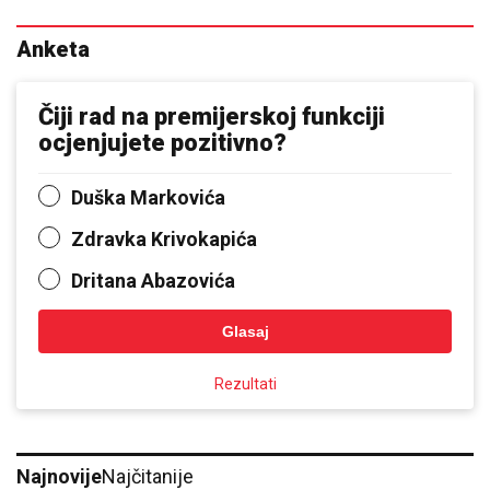
08. 08. 2026 06:57
У понедељак без струје више насеља у
нововарошкој општини због радова на мрежи
08. 08. 2026 04:52