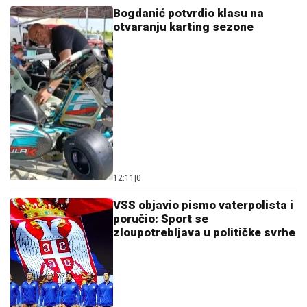
Koliko visoku temperaturu ljudsko telo može da
izdrži?
05. 08. 2026 14:12
Marija (3) se igrala u dvorištu i samo je nestala: Posle
42 godine otac je pronašao, zanemeo je kada je saznao
gde je bila
06. 08. 2026 09:39