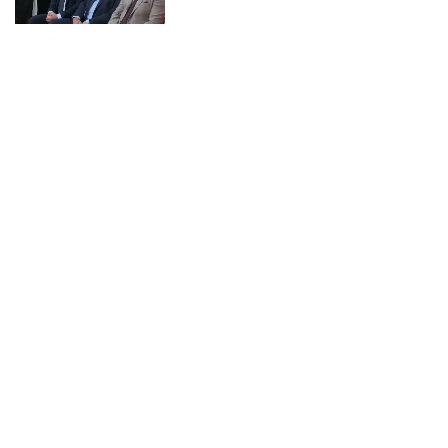
12:11
|
0
VSS objavio pismo vaterpolista i
poručio: Sport se
zloupotrebljava u političke svrhe