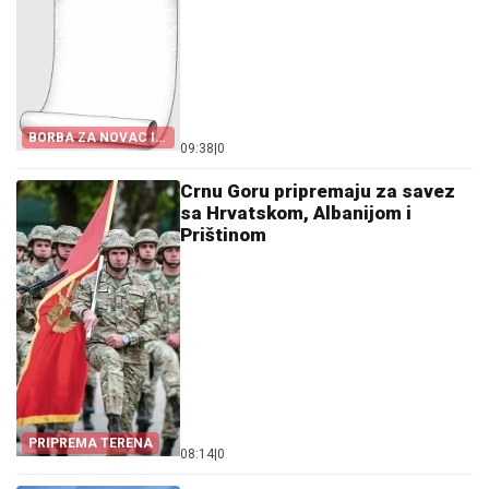
BORBA ZA NOVAC I
09:38
|
0
KANDIDATE
Crnu Goru pripremaju za savez
sa Hrvatskom, Albanijom i
Prištinom
PRIPREMA TERENA
08:14
|
0