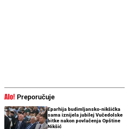
08. 08. 2026 09:00
На Месец је прва стигла ЋИРИЛИЦА, а да ли сте
знали да је има и на ВЕНЕРИ
Ostali sportovi
Bogdanić potvrdio klasu na
otvaranju karting sezone