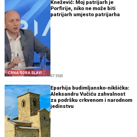
Knežević: Moj patrijarh je
Porfirije, niko ne može biti
patrijarh umjesto patrijarha
CRNA GORA SLAVI
07:55
|
0
„OLUJU“
Eparhija budimljansko-nikšićka:
Aleksandru Vučiću zahvalnost
za podršku crkvenom i narodnom
jedinstvu