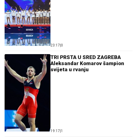
Evo u kojim banjama važi vaučer od 10.000 dinara -
kompletan spisak destinacija u Srbiji
06. 08. 2026 07:08
Letnje večeri u gradu više nisu rezervisane za vikend:
Zašto sve više ljudi bira večeru koja se spontano
pretvori u druženje