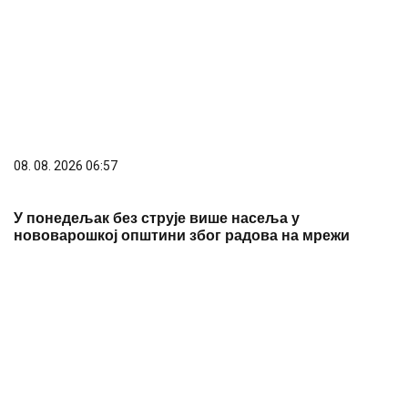
Сазнања „Политике”: Црна Гора следећа у војном
савезу Загреба, Тиране и Приштине
07. 08. 2026 09:14