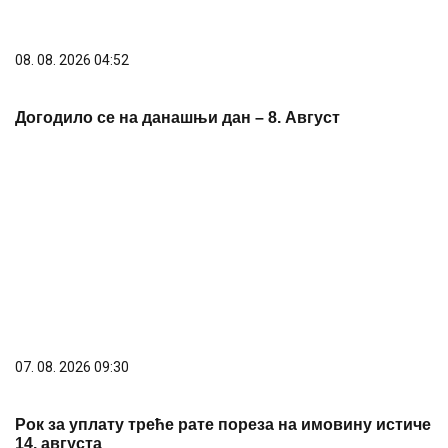
Većina građana izgubi novac pre nego što stigne na
letovanje - ovih 7 troškova skoro niko ne planira
15. 07. 2026 07:44