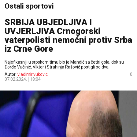
Ostali sportovi
SRBIJA UBJEDLJIVA I
UVJERLJIVA Crnogorski
vaterpolisti nemoćni protiv Srba
iz Crne Gore
Najefikasniji u srpskom timu bio je Mandić sa četiri gola, dok su
Đorđe Vučinić, Viktor i Strahinja Rašović postigli po dva
Autor:
vladimir.vukovic
0
07.02.2024.
18:04