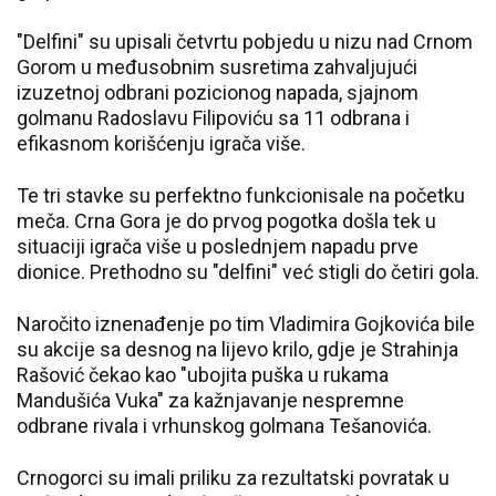
"Delfini" su upisali četvrtu pobjedu u nizu nad Crnom
Gorom u međusobnim susretima zahvaljujući
izuzetnoj odbrani pozicionog napada, sjajnom
golmanu Radoslavu Filipoviću sa 11 odbrana i
efikasnom korišćenju igrača više.
Te tri stavke su perfektno funkcionisale na početku
meča. Crna Gora je do prvog pogotka došla tek u
situaciji igrača više u poslednjem napadu prve
dionice. Prethodno su "delfini" već stigli do četiri gola.
Naročito iznenađenje po tim Vladimira Gojkovića bile
su akcije sa desnog na lijevo krilo, gdje je Strahinja
Rašović čekao kao "ubojita puška u rukama
Mandušića Vuka" za kažnjavanje nespremne
odbrane rivala i vrhunskog golmana Tešanovića.
Crnogorci su imali priliku za rezultatski povratak u