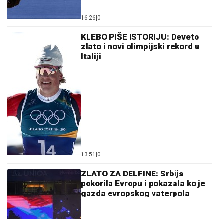
Samo da mi dete bude dobro: Danas se majke mole
Svetoj Petki
08. 08. 2026 07:36