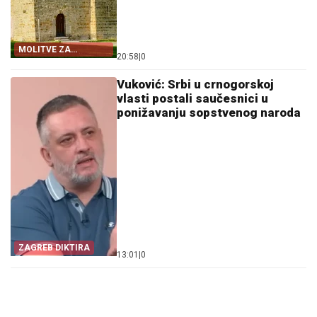
MOLITVE ZA
20:58
|
0
ZDRAVLJE I USPJEH
Vuković: Srbi u crnogorskoj
vlasti postali saučesnici u
ponižavanju sopstvenog naroda
ZAGREB DIKTIRA
13:01
|
0