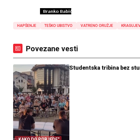
HAPŠENJE
TEŠKO UBISTVO
VATRENO ORUŽJE
KRAGUJE
Povezane vesti
Studentska tribina bez stu
„KAKO DO POBJEDE”