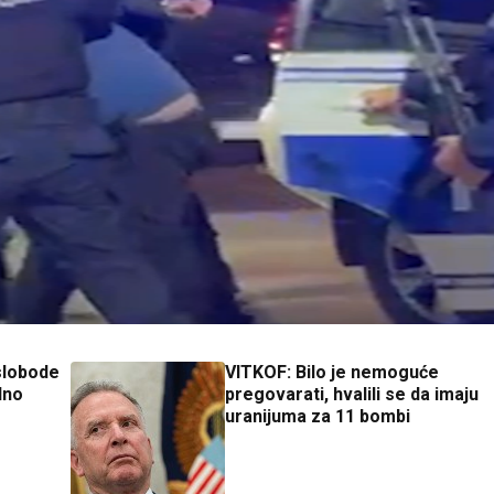
 slobode
VITKOF: Bilo je nemoguće
lno
pregovarati, hvalili se da imaju
uranijuma za 11 bombi