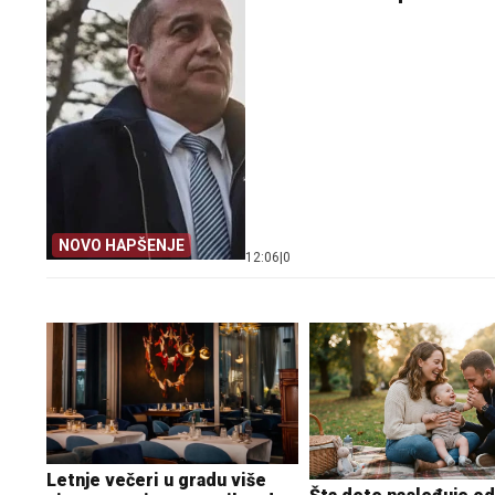
NOVO HAPŠENJE
12:06
|
0
Letnje večeri u gradu više