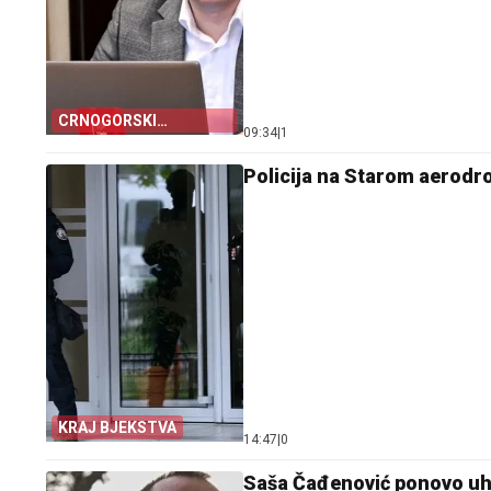
CRNOGORSKI
09:34
|
1
MARKETING
Policija na Starom aerodr
KRAJ BJEKSTVA
14:47
|
0
Saša Čađenović ponovo uh