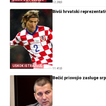
12:28
|
0
Bivši hrvatski reprezenta
USKOK ISTRAŽUJE
11:41
|
0
Bečić prisvojio zasluge srp