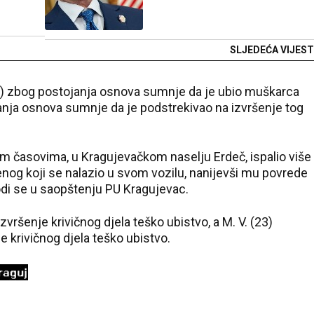
SLJEDEĆA VIJEST
(43) zbog postojanja osnova sumnje da je ubio muškarca
janja osnova sumnje da je podstrekivao na izvršenje tog
im časovima, u Kragujevačkom naselju Erdeč, ispalio više
nog koji se nalazio u svom vozilu, nanijevši mu povrede
odi se u saopštenju PU Kragujevac.
zvršenje krivičnog djela teško ubistvo, a M. V. (23)
e krivičnog djela teško ubistvo.