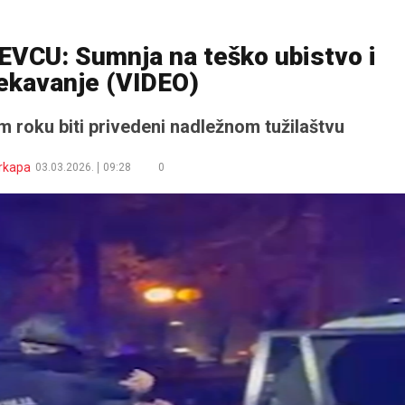
CU: Sumnja na teško ubistvo i
ekavanje (VIDEO)
 roku biti privedeni nadležnom tužilaštvu
rkapa
03.03.2026.
09:28
0