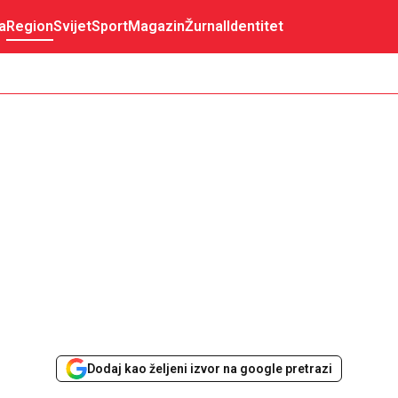
a
Region
Svijet
Sport
Magazin
Žurnal
Identitet
Dodaj kao željeni izvor na google pretrazi