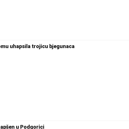
omu uhapsila trojicu bjegunaca
apšen u Podgorici