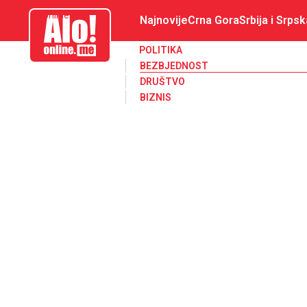
aloonline.me
Najnovije
Crna Gora
Srbija i Srpsk
POLITIKA
BEZBJEDNOST
DRUŠTVO
BIZNIS