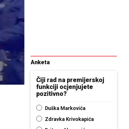
Anketa
Čiji rad na premijerskoj
funkciji ocjenjujete
pozitivno?
Duška Markovića
Zdravka Krivokapića