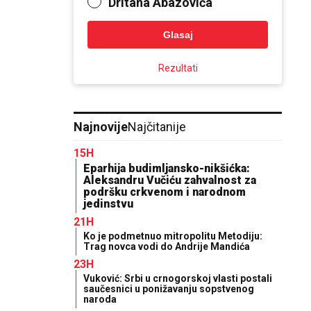
Dritana Abazovića
Glasaj
Rezultati
Najnovije
Najčitanije
15H
Eparhija budimljansko-nikšićka:
Aleksandru Vučiću zahvalnost za
podršku crkvenom i narodnom
jedinstvu
21H
Ko je podmetnuo mitropolitu Metodiju:
Trag novca vodi do Andrije Mandića
23H
Vuković: Srbi u crnogorskoj vlasti postali
saučesnici u ponižavanju sopstvenog
naroda