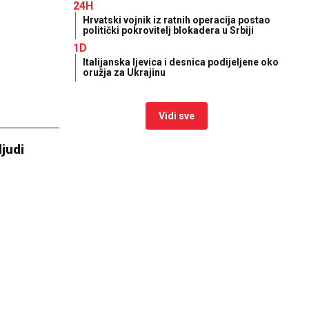
24H
Hrvatski vojnik iz ratnih operacija postao
politički pokrovitelj blokadera u Srbiji
1D
Italijanska ljevica i desnica podijeljene oko
oružja za Ukrajinu
Vidi sve
ljudi