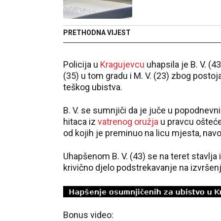
PRETHODNA VIJEST
Policija u
Kragujevcu
uhapsila je B. V. 
(35) u tom gradu i M. V. (23) zbog posto
teškog ubistva.
B. V. se sumnjiči da je juče u popodnevn
hitaca iz
vatrenog oružja
u pravcu ošteće
od kojih je preminuo na licu mjesta, nav
Uhapšenom B. V. (43) se na teret stavlja i
krivično djelo podstrekavanje na izvršenj
Bonus video: