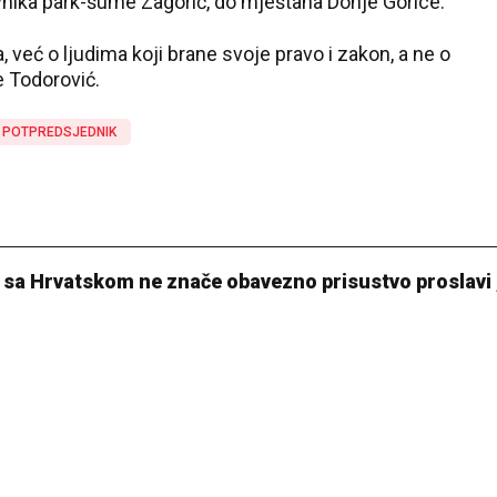
nika park-šume Zagorič, do mještana Donje Gorice.
, već o ljudima koji brane svoje pravo i zakon, a ne o
je Todorović.
POTPREDSJEDNIK
i sa Hrvatskom ne znače obavezno prisustvo proslavi 