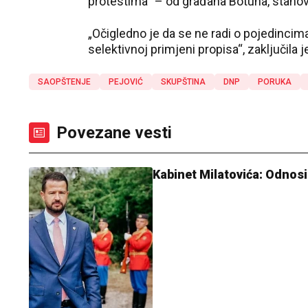
protestima“ – od građana Botuna, stanov
„Očigledno je da se ne radi o pojedincima
selektivnoj primjeni propisa“, zaključila 
SAOPŠTENJE
PEJOVIĆ
SKUPŠTINA
DNP
PORUKA
Povezane vesti
Kabinet Milatovića: Odnos