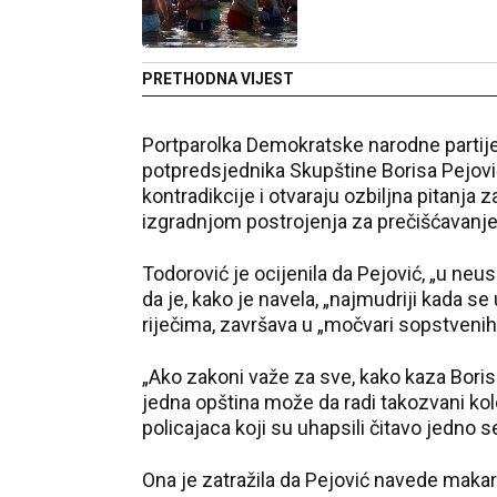
PRETHODNA VIJEST
Portparolka Demokratske narodne partije 
potpredsjednika Skupštine Borisa Pejović
kontradikcije i otvaraju ozbiljna pitanja z
izgradnjom postrojenja za prečišćavanj
Todorović je ocijenila da Pejović, „u neu
da je, kako je navela, „najmudriji kada se
riječima, završava u „močvari sopstvenih 
„Ako zakoni važe za sve, kako kaza Boris
jedna opština može da radi takozvani kolek
policajaca koji su uhapsili čitavo jedno s
Ona je zatražila da Pejović navede makar 