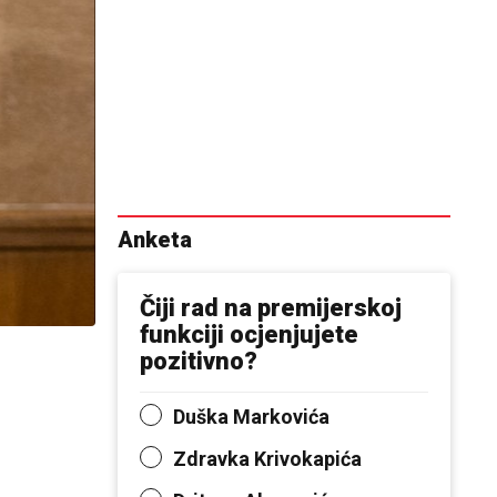
Anketa
Čiji rad na premijerskoj
funkciji ocjenjujete
pozitivno?
Duška Markovića
Zdravka Krivokapića