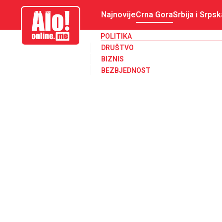
aloonline.me
Najnovije
Crna Gora
Srbija i Srpsk
POLITIKA
DRUŠTVO
BIZNIS
BEZBJEDNOST