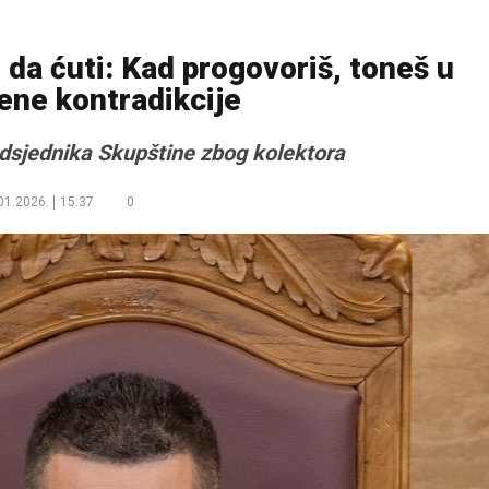
da ćuti: Kad progovoriš, toneš u
ene kontradikcije
dsjednika Skupštine zbog kolektora
01.2026.
15:37
0