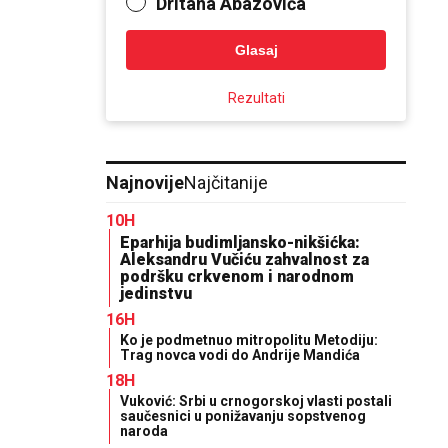
Dritana Abazovića
Glasaj
Rezultati
Najnovije
Najčitanije
10H
Eparhija budimljansko-nikšićka:
Aleksandru Vučiću zahvalnost za
podršku crkvenom i narodnom
jedinstvu
16H
Ko je podmetnuo mitropolitu Metodiju:
Trag novca vodi do Andrije Mandića
18H
Vuković: Srbi u crnogorskoj vlasti postali
saučesnici u ponižavanju sopstvenog
naroda