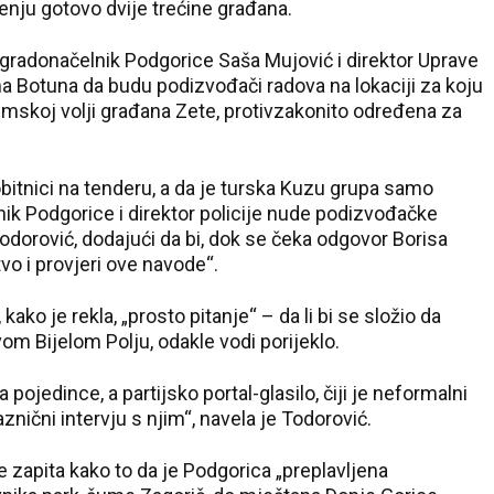
jenju gotovo dvije trećine građana.
radonačelnik Podgorice Saša Mujović i direktor Uprave
a Botuna da budu podizvođači radova na lokaciji za koju
umskoj volji građana Zete, protivzakonito određena za
obitnici na tenderu, a da je turska Kuzu grupa samo
k Podgorice i direktor policije nude podizvođačke
odorović, dodajući da bi, dok se čeka odgovor Borisa
tvo i provjeri ove navode“.
kako je rekla, „prosto pitanje“ – da li bi se složio da
om Bijelom Polju, odakle vodi porijeklo.
 pojedince, a partijsko portal-glasilo, čiji je neformalni
znični intervju s njim“, navela je Todorović.
se zapita kako to da je Podgorica „preplavljena