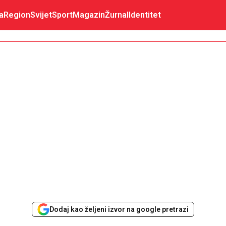
a
Region
Svijet
Sport
Magazin
Žurnal
Identitet
Dodaj kao željeni izvor na google pretrazi