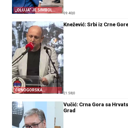
„OLUJA” JE SIMBOL
09:40
|
0
PROGONA
Knežević: Srbi iz Crne Gor
CRNOGORSKA
21:58
|
0
ZASTAVA PORED
ŠAHOVNICE
Vučić: Crna Gora sa Hrvats
Grad