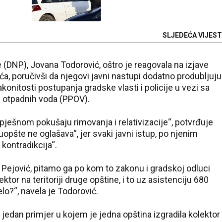
SLJEDEĆA VIJEST
(DNP), Jovana Todorović, oštro je reagovala na izjave
a, poručivši da njegovi javni nastupi dodatno produbljuju
akonitosti postupanja gradske vlasti i policije u vezi sa
e otpadnih voda (PPOV).
spješnom pokušaju rimovanja i relativizacije“, potvrđuje
 uopšte ne oglašava“, jer svaki javni istup, po njenim
kontradikcija“.
 Pejović, pitamo ga po kom to zakonu i gradskoj odluci
tor na teritoriji druge opštine, i to uz asistenciju 680
elo?“, navela je Todorović.
jedan primjer u kojem je jedna opština izgradila kolektor