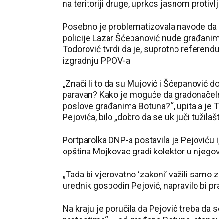
na teritoriji druge, uprkos jasnom protivl
Posebno je problematizovala navode da g
policije Lazar Šćepanović nude građanim
Todorović tvrdi da je, suprotno referend
izgradnju PPOV-a.
„Znači li to da su Mujović i Šćepanović d
paravan? Kako je moguće da gradonačelni
poslove građanima Botuna?“, upitala je T
Pejovića, bilo „dobro da se uključi tužilaš
Portparolka DNP-a postavila je Pejoviću i, 
opština Mojkovac gradi kolektor u njegov
„Tada bi vjerovatno ‘zakoni’ važili samo za
urednik gospodin Pejović, napravilo bi pra
Na kraju je poručila da Pejović treba da 