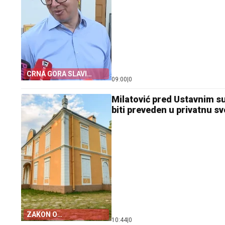
CRNA GORA SLAVI
09:00
|
0
„OLUJU”
Milatović pred Ustavnim 
biti preveden u privatnu sv
ZAKON O
10:44
|
0
PETROVIĆIMA