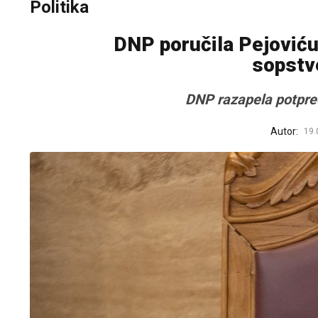
Politika
DNP poručila Pejoviću 
sopstv
DNP razapela potpre
Autor:
19.