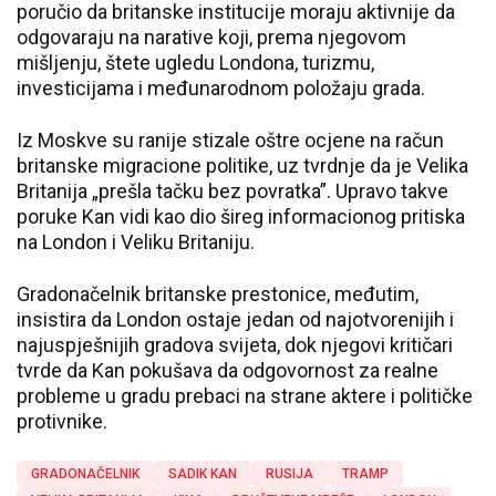
poručio da britanske institucije moraju aktivnije da
odgovaraju na narative koji, prema njegovom
mišljenju, štete ugledu Londona, turizmu,
investicijama i međunarodnom položaju grada.
Iz Moskve su ranije stizale oštre ocjene na račun
britanske migracione politike, uz tvrdnje da je Velika
Britanija „prešla tačku bez povratka”. Upravo takve
poruke Kan vidi kao dio šireg informacionog pritiska
na London i Veliku Britaniju.
Gradonačelnik britanske prestonice, međutim,
insistira da London ostaje jedan od najotvorenijih i
najuspješnijih gradova svijeta, dok njegovi kritičari
tvrde da Kan pokušava da odgovornost za realne
probleme u gradu prebaci na strane aktere i političke
protivnike.
GRADONAČELNIK
SADIK KAN
RUSIJA
TRAMP