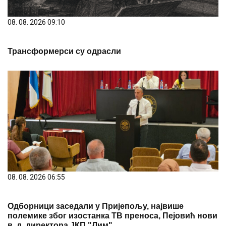
08. 08. 2026 09:10
Трансформерси су одрасли
08. 08. 2026 06:55
Одборници заседали у Пријепољу, највише
полемике због изостанка ТВ преноса, Пејовић нови
в. д. директора ЈКП "Лим"