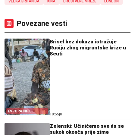
VELIKA BRITANIJA
KINA
DRUŠTVENE MREŽE
LONDON
Povezane vesti
Brisel bez dokaza istražuje
Rusiju zbog migrantske krize u
Seuti
EVROPA NIJE
10:55
|
0
POMOGLA ŠPANIJI
Zelenski: Učinićemo sve da se
sukob okonča prije zime