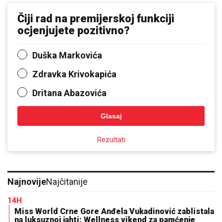
Čiji rad na premijerskoj funkciji
ocjenjujete pozitivno?
Duška Markovića
Zdravka Krivokapića
Dritana Abazovića
Glasaj
Rezultati
Najnovije
Najčitanije
14H
Miss World Crne Gore Anđela Vukadinović zablistala
na luksuznoj jahti: Wellness vikend za pamćenje