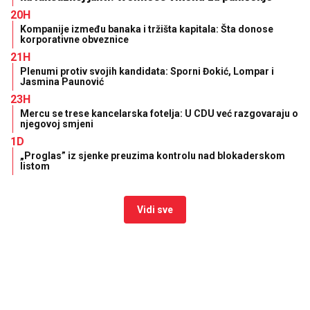
20H
Kompanije između banaka i tržišta kapitala: Šta donose
korporativne obveznice
21H
Plenumi protiv svojih kandidata: Sporni Đokić, Lompar i
Jasmina Paunović
23H
Mercu se trese kancelarska fotelja: U CDU već razgovaraju o
njegovoj smjeni
1D
„Proglas” iz sjenke preuzima kontrolu nad blokaderskom
listom
Vidi sve