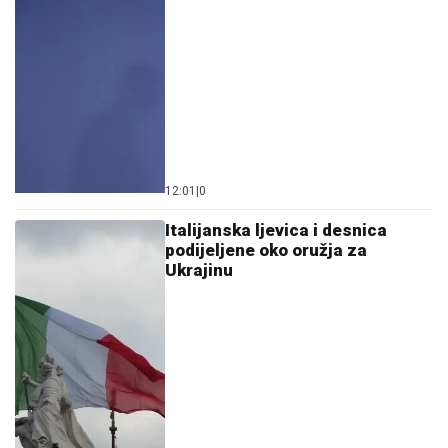
12:01
|
0
Italijanska ljevica i desnica
podijeljene oko oružja za
Ukrajinu