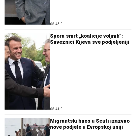
08:45
|
0
Spora smrt „koalicije voljnih”:
Saveznici Kijeva sve podjeljeniji
08:41
|
0
Migrantski haos u Seuti izazvao
nove podjele u Evropskoj uniji