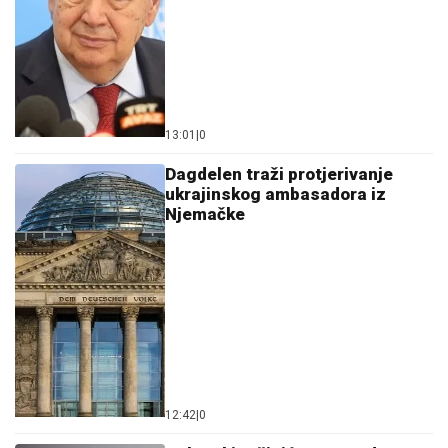
13:01
|
0
Dagdelen traži protjerivanje
ukrajinskog ambasadora iz
Njemačke
12:42
|
0