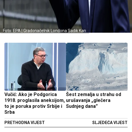
Foto: EPA | Gradonačelnik Londona Sadik Kan
Vučić: Ako je Podgorica
Šest zemalja u strahu od
1918. proglasila aneksijom,
urušavanja „glečera
to je poruka protiv Srbije i
Sudnjeg dana”
Srba
PRETHODNA VIJEST
SLJEDEĆA VIJEST