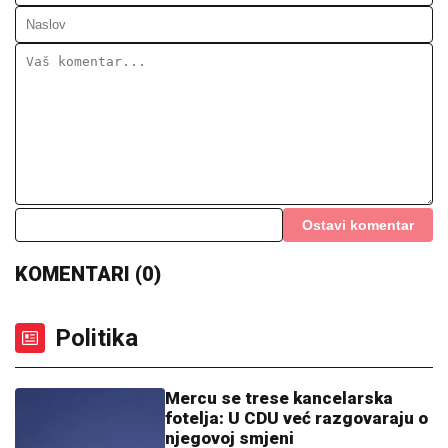
Ostavi komentar
KOMENTARI (0)
Politika
Mercu se trese kancelarska
fotelja: U CDU već razgovaraju o
njegovoj smjeni