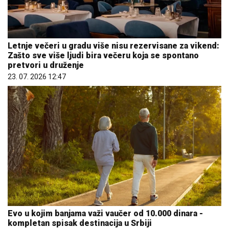
Letnje večeri u gradu više nisu rezervisane za vikend:
Zašto sve više ljudi bira večeru koja se spontano
pretvori u druženje
23. 07. 2026 12:47
Evo u kojim banjama važi vaučer od 10.000 dinara -
kompletan spisak destinacija u Srbiji