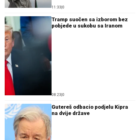
11:33
|
0
Tramp suočen sa izborom bez
pobjede u sukobu sa Iranom
08:23
|
0
Gutereš odbacio podjelu Kipra
na dvije države