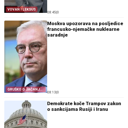
VOVAN I LEKSUS
08:45
|
0
Moskva upozorava na posljedice
francusko-njemačke nuklearne
saradnje
GRUŠKO O JAČANJU
08:13
|
0
NJEMAČKE
Demokrate koče Trampov zakon
o sankcijama Rusiji i Iranu