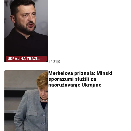
UKRAJINA TRAŽI
14:21
|
0
IZLAZ
Merkelova priznala: Minski
sporazumi služili za
naoružavanje Ukrajine