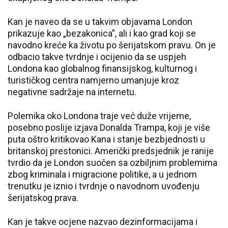
Kan je naveo da se u takvim objavama London
prikazuje kao „bezakonica”, ali i kao grad koji se
navodno kreće ka životu po šerijatskom pravu. On je
odbacio takve tvrdnje i ocijenio da se uspjeh
Londona kao globalnog finansijskog, kulturnog i
turističkog centra namjerno umanjuje kroz
negativne sadržaje na internetu.
Polemika oko Londona traje već duže vrijeme,
posebno poslije izjava Donalda Trampa, koji je više
puta oštro kritikovao Kana i stanje bezbjednosti u
britanskoj prestonici. Američki predsjednik je ranije
tvrdio da je London suočen sa ozbiljnim problemima
zbog kriminala i migracione politike, a u jednom
trenutku je iznio i tvrdnje o navodnom uvođenju
šerijatskog prava.
Kan je takve ocjene nazvao dezinformacijama i