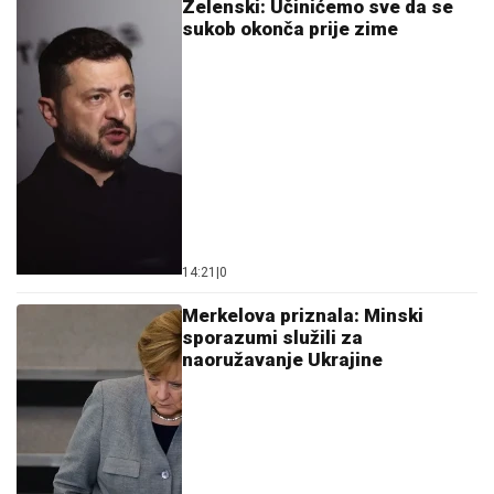
Zelenski: Učinićemo sve da se
sukob okonča prije zime
14:21
|
0
Merkelova priznala: Minski
sporazumi služili za
naoružavanje Ukrajine