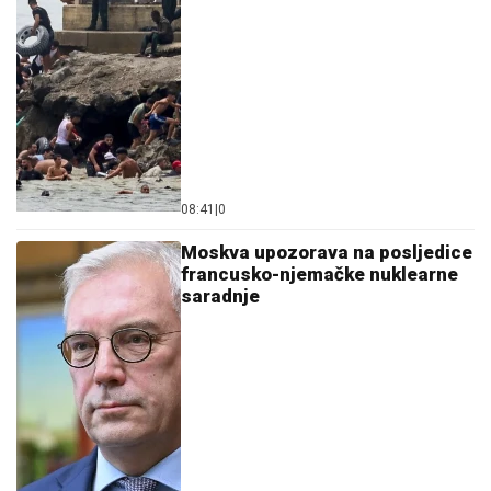
08:41
|
0
Moskva upozorava na posljedice
francusko-njemačke nuklearne
saradnje