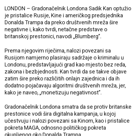
LONDON – Gradonačelnik Londona Sadik Kan optužio
je pristalice Rusije, Kine i američkog predsjednika
Donalda Trampa da preko društvenih mreža šire
negativne i, kako tvrdi, netačne predstave o
britanskoj prestonici, navodi „Blumberg”.
Prema njegovim riječima, nalozi povezani sa
Rusijom namjerno plasiraju sadržaje o kriminalu u
Londonu, predstavljajući grad kao mjesto bez reda,
zakona i bezbjednosti. Kan tvrdi da se takve objave
zatim šire preko različitih onlajn zajednica i da ih
dodatno pojačavaju algoritmi društvenih mreža, jer,
kako je naveo, „monetizuju negativnost”.
Gradonačelnik Londona smatra da se protiv britanske
prestonice vodi šira digitalna kampanja, u kojoj
učestvuju i nalozi povezani sa Kinom, kao i pristalice
pokreta MAGA, odnosno političkog pokreta
okupljenog oko Donalda Trampa.