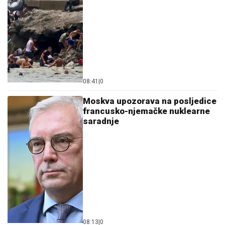
08:41
|
0
Moskva upozorava na posljedice
francusko-njemačke nuklearne
saradnje
08:13
|
0