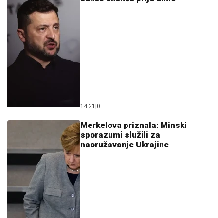
14:21
|
0
Merkelova priznala: Minski
sporazumi služili za
naoružavanje Ukrajine