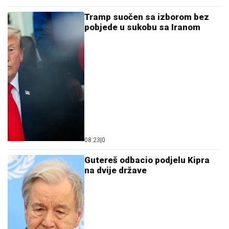
Tramp suočen sa izborom bez
pobjede u sukobu sa Iranom
08:23
|
0
Gutereš odbacio podjelu Kipra
na dvije države