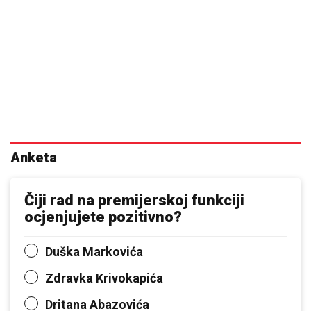
Anketa
Čiji rad na premijerskoj funkciji
ocjenjujete pozitivno?
Duška Markovića
Zdravka Krivokapića
Dritana Abazovića