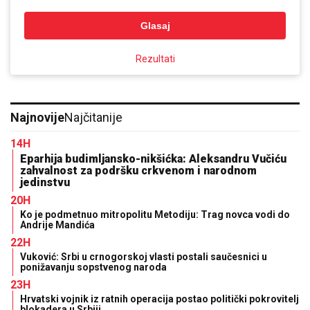
Glasaj
Rezultati
Najnovije
Najčitanije
14H
Eparhija budimljansko-nikšićka: Aleksandru Vučiću
zahvalnost za podršku crkvenom i narodnom
jedinstvu
20H
Ko je podmetnuo mitropolitu Metodiju: Trag novca vodi do
Andrije Mandića
22H
Vuković: Srbi u crnogorskoj vlasti postali saučesnici u
ponižavanju sopstvenog naroda
23H
Hrvatski vojnik iz ratnih operacija postao politički pokrovitelj
blokadera u Srbiji