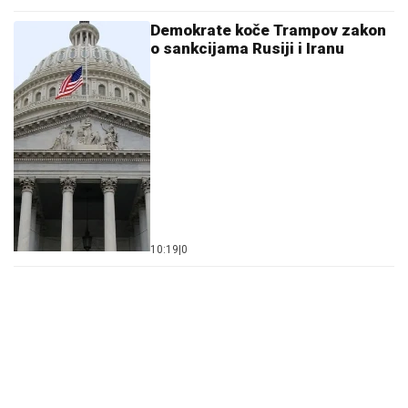
Demokrate koče Trampov zakon
o sankcijama Rusiji i Iranu
10:19
|
0