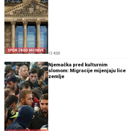
SPOR ZBOG MOSKVE
12:42
|
0
Njemačka pred kulturnim
slomom: Migracije mijenjaju lice
zemlje