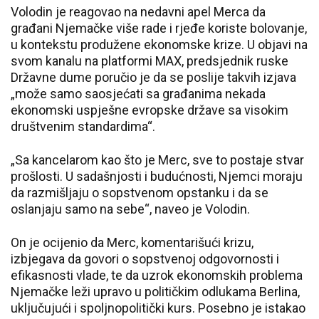
Volodin je reagovao na nedavni apel Merca da
građani Njemačke više rade i rjeđe koriste bolovanje,
u kontekstu produžene ekonomske krize. U objavi na
svom kanalu na platformi MAX, predsjednik ruske
Državne dume poručio je da se poslije takvih izjava
„može samo saosjećati sa građanima nekada
ekonomski uspješne evropske države sa visokim
društvenim standardima“.
„Sa kancelarom kao što je Merc, sve to postaje stvar
prošlosti. U sadašnjosti i budućnosti, Njemci moraju
da razmišljaju o sopstvenom opstanku i da se
oslanjaju samo na sebe“, naveo je Volodin.
On je ocijenio da Merc, komentarišući krizu,
izbjegava da govori o sopstvenoj odgovornosti i
efikasnosti vlade, te da uzrok ekonomskih problema
Njemačke leži upravo u političkim odlukama Berlina,
uključujući i spoljnopolitički kurs. Posebno je istakao