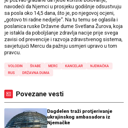
navodeći da Njemci u prosjeku godišnje odsustvuju
sa posla oko 14,5 dana, što je, po njegovoj ocjeni,
„gotovo tri radne nedjelje“. Na tu temu se oglasila i
poslanica ruske Državne dume Svetlana Žurova, koja
je istakla da poboljšanje zdravlja nacije prije svega
zavisi od prevencije i razvoja zdravstvenog sistema,
savjetujući Mercu da pažnju usmjeri upravo u tom
pravcu.
VOLODIN
ŠVABE
MERC
KANCELAR
NJEMAČKA
RUS
DRŽAVNA DUMA
Povezane vesti
Dagdelen traži protjerivanje
ukrajinskog ambasadora iz
Njemačke