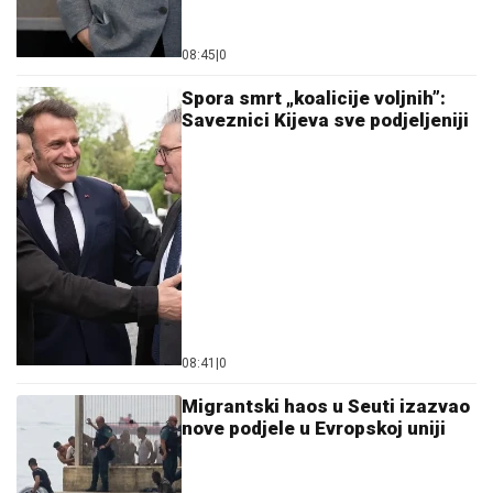
08:45
|
0
Spora smrt „koalicije voljnih”:
Saveznici Kijeva sve podjeljeniji
08:41
|
0
Migrantski haos u Seuti izazvao
nove podjele u Evropskoj uniji