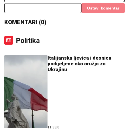
Ostavi komentar
KOMENTARI (0)
Politika
Italijanska ljevica i desnica
podijeljene oko oružja za
Ukrajinu
11:33
|
0