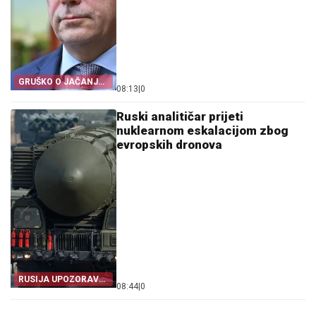
GRUŠKO O JAČANJU
08:13
|
0
NJEMAČKE
Ruski analitičar prijeti
nuklearnom eskalacijom zbog
evropskih dronova
RUSIJA UPOZORAVA
08:44
|
0
EVROPU