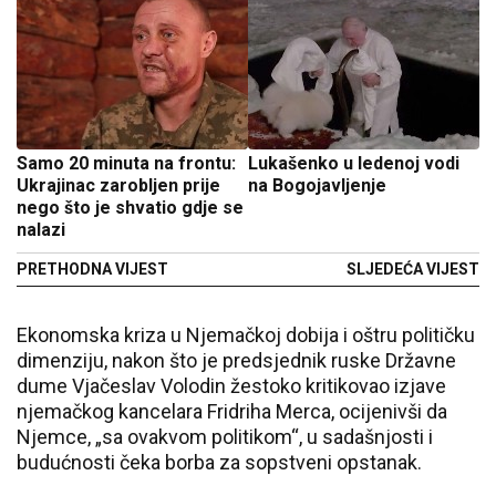
Samo 20 minuta na frontu:
Lukašenko u ledenoj vodi
Ukrajinac zarobljen prije
na Bogojavljenje
nego što je shvatio gdje se
nalazi
PRETHODNA VIJEST
SLJEDEĆA VIJEST
Ekonomska kriza u Njemačkoj dobija i oštru političku
dimenziju, nakon što je predsjednik ruske Državne
dume Vjačeslav Volodin žestoko kritikovao izjave
njemačkog kancelara Fridriha Merca, ocijenivši da
Njemce, „sa ovakvom politikom“, u sadašnjosti i
budućnosti čeka borba za sopstveni opstanak.