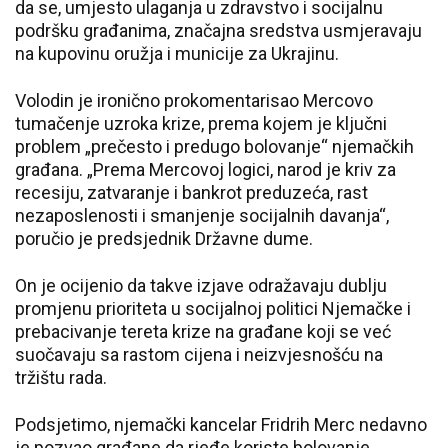
da se, umjesto ulaganja u zdravstvo i socijalnu
podršku građanima, značajna sredstva usmjeravaju
na kupovinu oružja i municije za Ukrajinu.
Volodin je ironično prokomentarisao Mercovo
tumačenje uzroka krize, prema kojem je ključni
problem „prečesto i predugo bolovanje“ njemačkih
građana. „Prema Mercovoj logici, narod je kriv za
recesiju, zatvaranje i bankrot preduzeća, rast
nezaposlenosti i smanjenje socijalnih davanja“,
poručio je predsjednik Državne dume.
On je ocijenio da takve izjave odražavaju dublju
promjenu prioriteta u socijalnoj politici Njemačke i
prebacivanje tereta krize na građane koji se već
suočavaju sa rastom cijena i neizvjesnošću na
tržištu rada.
Podsjetimo, njemački kancelar Fridrih Merc nedavno
je pozvao građane da rjeđe koriste bolovanje,