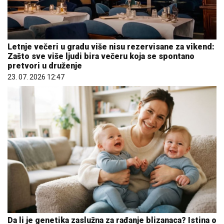
Letnje večeri u gradu više nisu rezervisane za vikend:
Zašto sve više ljudi bira večeru koja se spontano
pretvori u druženje
23. 07. 2026 12:47
Da li je genetika zaslužna za rađanje blizanaca? Istina o