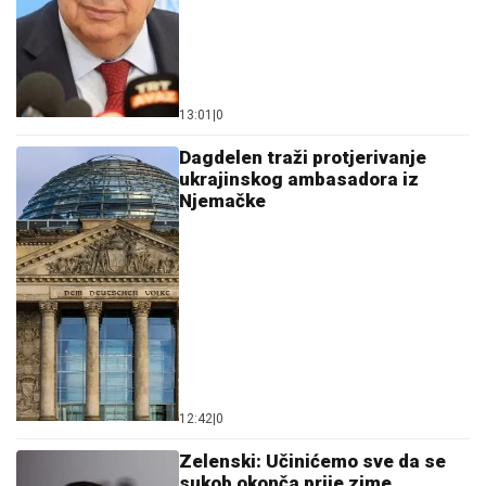
13:01
|
0
Dagdelen traži protjerivanje
ukrajinskog ambasadora iz
Njemačke
12:42
|
0
Zelenski: Učinićemo sve da se
sukob okonča prije zime