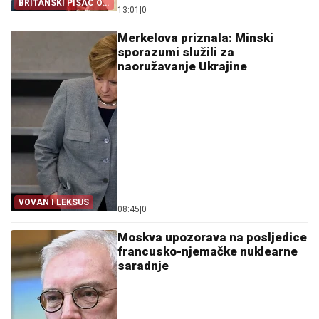
BRITANSKI PISAC O
13:01
|
0
NJEMAČKOJ
Merkelova priznala: Minski
sporazumi služili za
naoružavanje Ukrajine
VOVAN I LEKSUS
08:45
|
0
Moskva upozorava na posljedice
francusko-njemačke nuklearne
saradnje