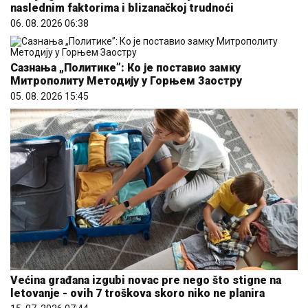
naslednim faktorima i blizanačkoj trudnoći
06. 08. 2026 06:38
Сазнања „Политике”: Ко је поставио замку
Митрополиту Методију у Горњем Заостру
05. 08. 2026 15:45
Većina građana izgubi novac pre nego što stigne na
letovanje - ovih 7 troškova skoro niko ne planira