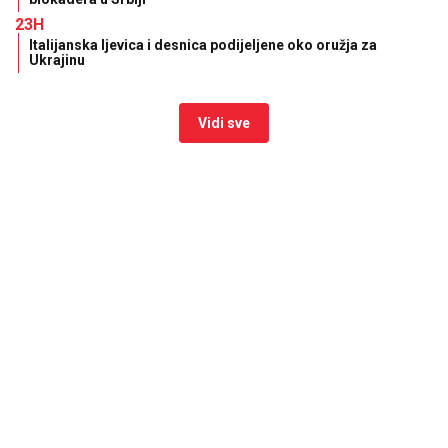
23H
Italijanska ljevica i desnica podijeljene oko oružja za
Ukrajinu
Vidi sve