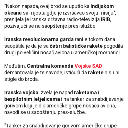
"Nakon napada, ovaj brod se uputio ka
Indijskom
okeanu
sa mjesta gdje je izvršavao svoju misiju",
prenijela je iranska državna radio-televizija
IRIB
,
pozivajući se na saopštenje pres-službe.
Iranska revolucionarna garda
ranije tokom dana
saopštila je da je sa
četiri balističke rakete
pogodila
drugi po veličini nosač aviona u američkoj mornarici.
Međutim,
Centralna komanda
Vojske SAD
demantovala je te navode, ističući da
rakete
nisu ni
stigle do broda.
Iranska vojska
izvela je napad
raketama
i
bespilotnim letjelicama
i na tanker za snabdijevanje
gorivom koji je dio američke grupe nosača aviona,
navodi se u saopštenju pres-službe.
"Tanker za snabdijevanje gorivom američke grupe