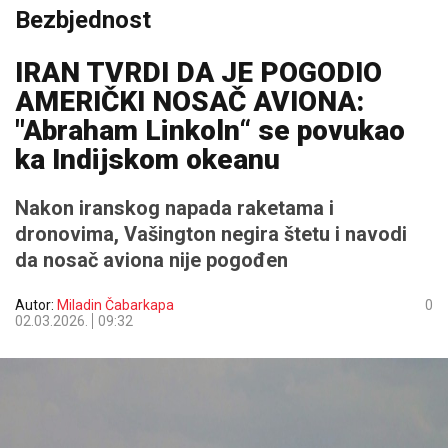
Bezbjednost
IRAN TVRDI DA JE POGODIO
AMERIČKI NOSAČ AVIONA:
"Abraham Linkoln“ se povukao
ka Indijskom okeanu
Nakon iranskog napada raketama i
dronovima, Vašington negira štetu i navodi
da nosač aviona nije pogođen
Autor:
Miladin Čabarkapa
0
02.03.2026.
09:32