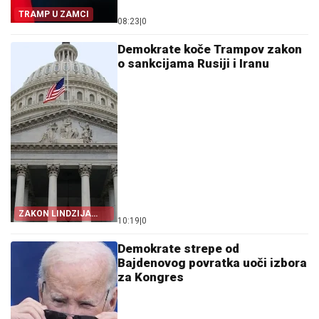
TRAMP U ZAMCI
08:23
|
0
Demokrate koče Trampov zakon
o sankcijama Rusiji i Iranu
ZAKON LINDZIJA
10:19
|
0
GREJEMA
Demokrate strepe od
Bajdenovog povratka uoči izbora
za Kongres