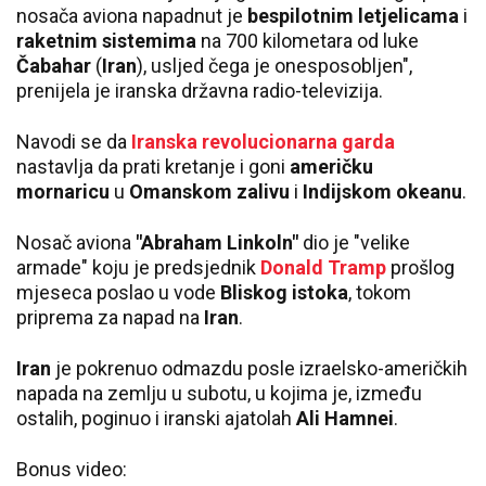
nosača aviona napadnut je
bespilotnim letjelicama
i
raketnim sistemima
na 700 kilometara od luke
Čabahar
(
Iran
), usljed čega je onesposobljen",
prenijela je iranska državna radio-televizija.
Navodi se da
Iranska revolucionarna garda
nastavlja da prati kretanje i goni
američku
mornaricu
u
Omanskom zalivu
i
Indijskom okeanu
.
Nosač aviona
"Abraham Linkoln"
dio je "velike
armade" koju je predsjednik
Donald Tramp
prošlog
mjeseca poslao u vode
Bliskog istoka
, tokom
priprema za napad na
Iran
.
Iran
je pokrenuo odmazdu posle izraelsko-američkih
napada na zemlju u subotu, u kojima je, između
ostalih, poginuo i iranski ajatolah
Ali Hamnei
.
Bonus video: