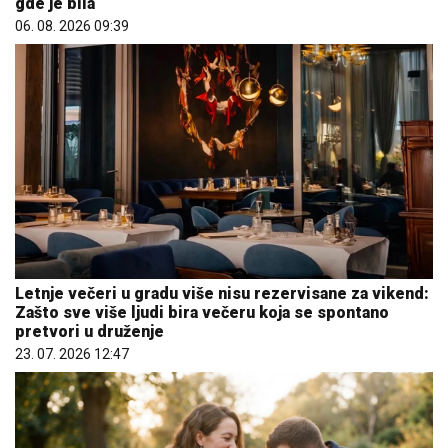
gde je bila
06. 08. 2026 09:39
Letnje večeri u gradu više nisu rezervisane za vikend:
Zašto sve više ljudi bira večeru koja se spontano
pretvori u druženje
23. 07. 2026 12:47