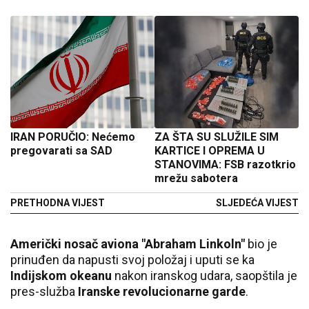
IRAN PORUČIO: Nećemo
ZA ŠTA SU SLUŽILE SIM
pregovarati sa SAD
KARTICE I OPREMA U
STANOVIMA: FSB razotkrio
mrežu sabotera
PRETHODNA VIJEST
SLJEDEĆA VIJEST
Američki nosač aviona
"Abraham Linkoln"
bio je
prinuđen da napusti svoj položaj i uputi se ka
Indijskom okeanu
nakon iranskog udara, saopštila je
pres-služba
Iranske revolucionarne garde
.