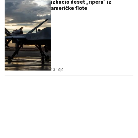
izbacio deset „ripera” iz
američke flote
13:10
|
0