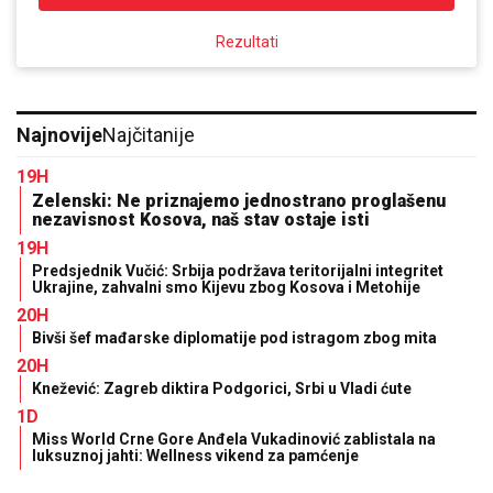
Rezultati
Najnovije
Najčitanije
19H
Zelenski: Ne priznajemo jednostrano proglašenu
nezavisnost Kosova, naš stav ostaje isti
19H
Predsjednik Vučić: Srbija podržava teritorijalni integritet
Ukrajine, zahvalni smo Kijevu zbog Kosova i Metohije
20H
Bivši šef mađarske diplomatije pod istragom zbog mita
20H
Knežević: Zagreb diktira Podgorici, Srbi u Vladi ćute
1D
Miss World Crne Gore Anđela Vukadinović zablistala na
luksuznoj jahti: Wellness vikend za pamćenje