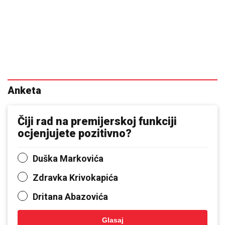
Anketa
Čiji rad na premijerskoj funkciji
ocjenjujete pozitivno?
Duška Markovića
Zdravka Krivokapića
Dritana Abazovića
Glasaj