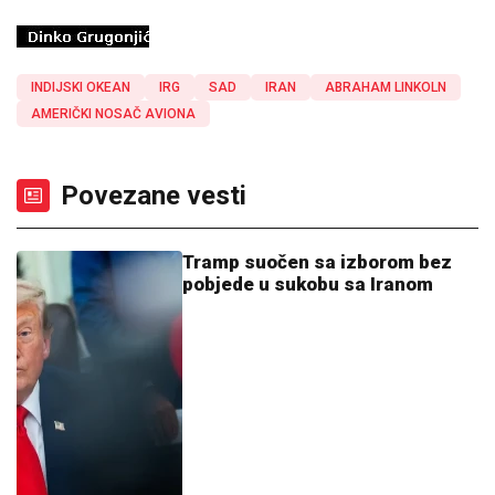
INDIJSKI OKEAN
IRG
SAD
IRAN
ABRAHAM LINKOLN
AMERIČKI NOSAČ AVIONA
Povezane vesti
Tramp suočen sa izborom bez
pobjede u sukobu sa Iranom