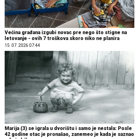
Većina građana izgubi novac pre nego što stigne na
letovanje - ovih 7 troškova skoro niko ne planira
15. 07. 2026 07:44
Marija (3) se igrala u dvorištu i samo je nestala: Posle
42 godine otac je pronašao, zanemeo je kada je saznao