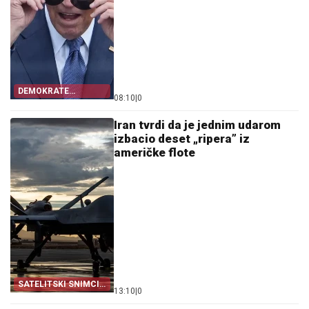
DEMOKRATE
08:10
|
0
STRAHUJU
Iran tvrdi da je jednim udarom
izbacio deset „ripera” iz
američke flote
SATELITSKI SNIMCI
13:10
|
0
POTVRDILI