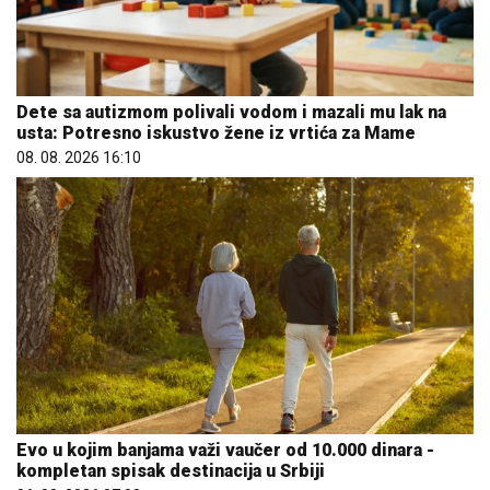
Dete sa autizmom polivali vodom i mazali mu lak na
usta: Potresno iskustvo žene iz vrtića za Mame
08. 08. 2026 16:10
Evo u kojim banjama važi vaučer od 10.000 dinara -
kompletan spisak destinacija u Srbiji