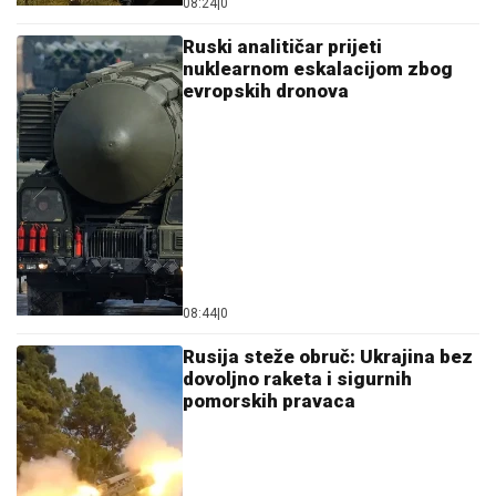
08:24
|
0
Ruski analitičar prijeti
nuklearnom eskalacijom zbog
evropskih dronova
08:44
|
0
Rusija steže obruč: Ukrajina bez
dovoljno raketa i sigurnih
pomorskih pravaca