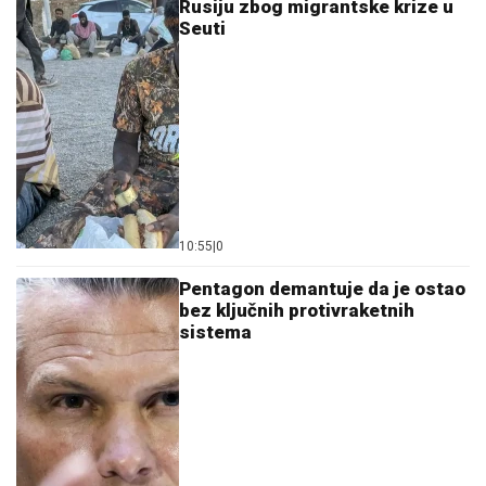
Rusiju zbog migrantske krize u
Seuti
10:55
|
0
Pentagon demantuje da je ostao
bez ključnih protivraketnih
sistema