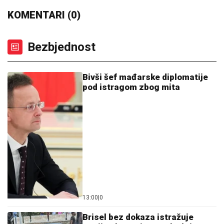
KOMENTARI (0)
Bezbjednost
Bivši šef mađarske diplomatije
pod istragom zbog mita
13:00
|
0
Brisel bez dokaza istražuje