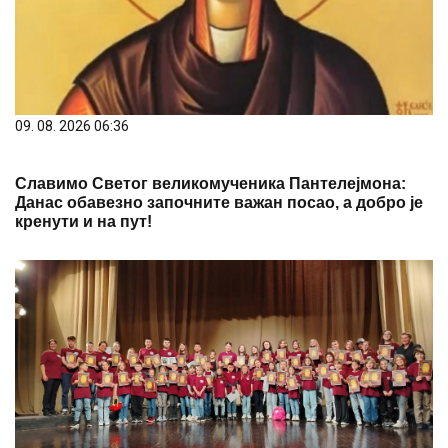
09. 08. 2026 06:36
Славимо Светог великомученика Пантелејмона:
Данас обавезно започните важан посао, а добро је
кренути и на пут!