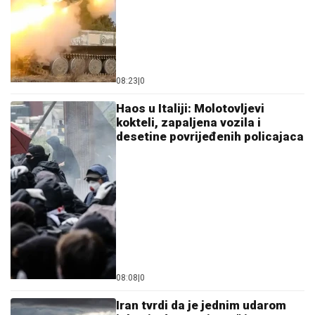
08:23
|
0
Haos u Italiji: Molotovljevi
kokteli, zapaljena vozila i
desetine povrijeđenih policajaca
08:08
|
0
Iran tvrdi da je jednim udarom