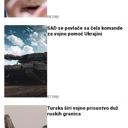
08:29
|
0
SAD se povlače sa čela komande
za vojnu pomoć Ukrajini
07:59
|
0
Turska širi vojno prisustvo duž
ruskih granica