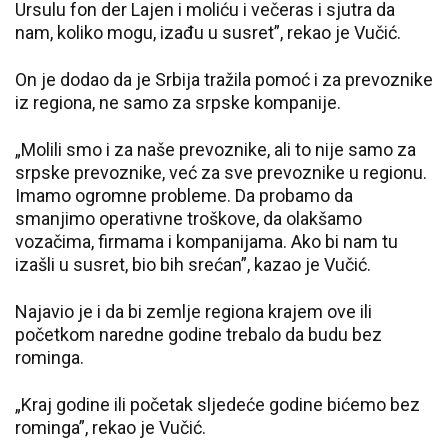
Ursulu fon der Lajen i moliću i večeras i sjutra da
nam, koliko mogu, izađu u susret”, rekao je Vučić.
On je dodao da je Srbija tražila pomoć i za prevoznike
iz regiona, ne samo za srpske kompanije.
„Molili smo i za naše prevoznike, ali to nije samo za
srpske prevoznike, već za sve prevoznike u regionu.
Imamo ogromne probleme. Da probamo da
smanjimo operativne troškove, da olakšamo
vozačima, firmama i kompanijama. Ako bi nam tu
izašli u susret, bio bih srećan”, kazao je Vučić.
Najavio je i da bi zemlje regiona krajem ove ili
početkom naredne godine trebalo da budu bez
rominga.
„Kraj godine ili početak sljedeće godine bićemo bez
rominga”, rekao je Vučić.