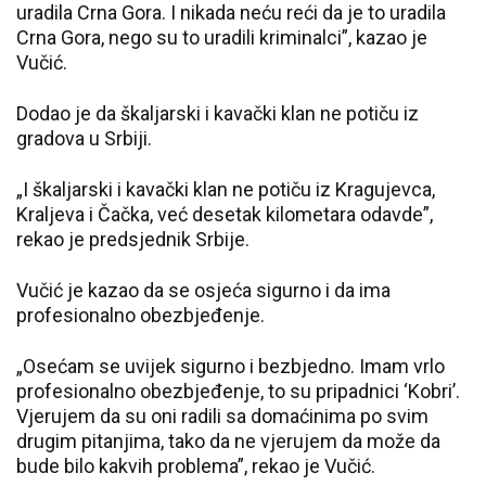
uradila Crna Gora. I nikada neću reći da je to uradila
Crna Gora, nego su to uradili kriminalci”, kazao je
Vučić.
Dodao je da škaljarski i kavački klan ne potiču iz
gradova u Srbiji.
„I škaljarski i kavački klan ne potiču iz Kragujevca,
Kraljeva i Čačka, već desetak kilometara odavde”,
rekao je predsjednik Srbije.
Vučić je kazao da se osjeća sigurno i da ima
profesionalno obezbjeđenje.
„Osećam se uvijek sigurno i bezbjedno. Imam vrlo
profesionalno obezbjeđenje, to su pripadnici ‘Kobri’.
Vjerujem da su oni radili sa domaćinima po svim
drugim pitanjima, tako da ne vjerujem da može da
bude bilo kakvih problema”, rekao je Vučić.