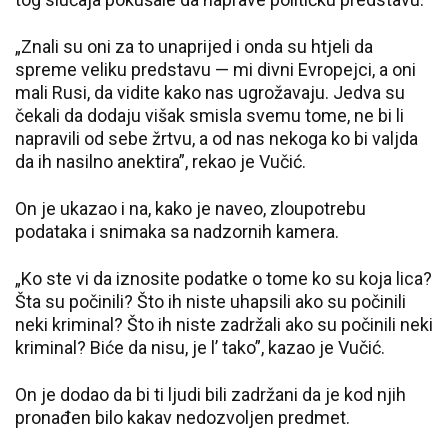
„Znali su oni za to unaprijed i onda su htjeli da
spreme veliku predstavu — mi divni Evropejci, a oni
mali Rusi, da vidite kako nas ugrožavaju. Jedva su
čekali da dodaju višak smisla svemu tome, ne bi li
napravili od sebe žrtvu, a od nas nekoga ko bi valjda
da ih nasilno anektira”, rekao je Vučić.
On je ukazao i na, kako je naveo, zloupotrebu
podataka i snimaka sa nadzornih kamera.
„Ko ste vi da iznosite podatke o tome ko su koja lica?
Šta su počinili? Što ih niste uhapsili ako su počinili
neki kriminal? Što ih niste zadržali ako su počinili neki
kriminal? Biće da nisu, je l’ tako”, kazao je Vučić.
On je dodao da bi ti ljudi bili zadržani da je kod njih
pronađen bilo kakav nedozvoljen predmet.