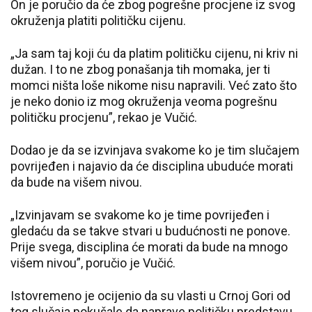
On je poručio da će zbog pogrešne procjene iz svog
okruženja platiti političku cijenu.
„Ja sam taj koji ću da platim političku cijenu, ni kriv ni
dužan. I to ne zbog ponašanja tih momaka, jer ti
momci ništa loše nikome nisu napravili. Već zato što
je neko donio iz mog okruženja veoma pogrešnu
političku procjenu”, rekao je Vučić.
Dodao je da se izvinjava svakome ko je tim slučajem
povrijeđen i najavio da će disciplina ubuduće morati
da bude na višem nivou.
„Izvinjavam se svakome ko je time povrijeđen i
gledaću da se takve stvari u budućnosti ne ponove.
Prije svega, disciplina će morati da bude na mnogo
višem nivou”, poručio je Vučić.
Istovremeno je ocijenio da su vlasti u Crnoj Gori od
tog slučaja pokušale da naprave političku predstavu.