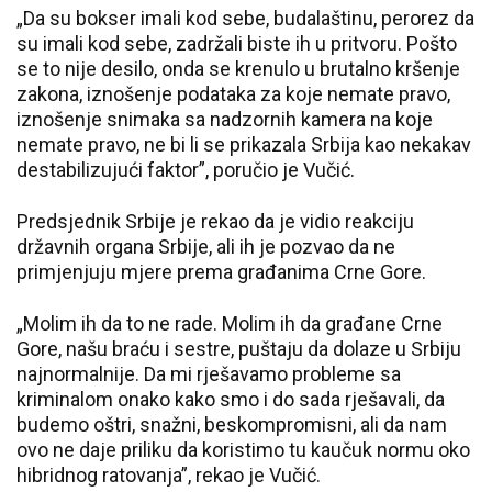
„Da su bokser imali kod sebe, budalaštinu, perorez da
su imali kod sebe, zadržali biste ih u pritvoru. Pošto
se to nije desilo, onda se krenulo u brutalno kršenje
zakona, iznošenje podataka za koje nemate pravo,
iznošenje snimaka sa nadzornih kamera na koje
nemate pravo, ne bi li se prikazala Srbija kao nekakav
destabilizujući faktor”, poručio je Vučić.
Predsjednik Srbije je rekao da je vidio reakciju
državnih organa Srbije, ali ih je pozvao da ne
primjenjuju mjere prema građanima Crne Gore.
„Molim ih da to ne rade. Molim ih da građane Crne
Gore, našu braću i sestre, puštaju da dolaze u Srbiju
najnormalnije. Da mi rješavamo probleme sa
kriminalom onako kako smo i do sada rješavali, da
budemo oštri, snažni, beskompromisni, ali da nam
ovo ne daje priliku da koristimo tu kaučuk normu oko
hibridnog ratovanja”, rekao je Vučić.