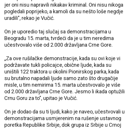
jer oni nisu napravili nikakav kriminal. Oni nisu nikoga
pogledali poprijeko, a kamoli da su nešto loše negdje
uradili”, rekao je Vučić.
On je uporedio taj slučaj sa demonstracijama u
Beogradu 15. marta, tvrdeći da je u tim neredima
učestvovalo više od 2.000 državljana Crne Gore.
„Za ove rušilačke demonstracije, kada su ovi koje vi
podržavate tukli policajce, obične ljude, kada su
uništili 122 traktora u okolini Pionirskog parka, kada
su brutalno napadali ljude samo zato što drugačije
misle, u tim nemirima 15. marta učestvovalo je više
od 2.000 državljana Crne Gore. Jesmo li ikada optužili
Crnu Goru za to”, upitao je Vučić.
On je dodao da su ti ljudi, kako je naveo, učestvovali u
demonstracijama usmjerenim na rušenje ustavnog
poretka Republike Srbije, dok grupa iz Srbije u Crnoj