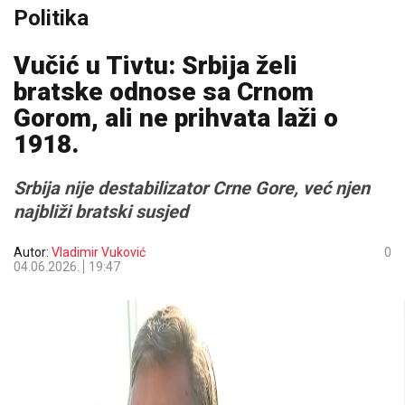
Politika
Vučić u Tivtu: Srbija želi
bratske odnose sa Crnom
Gorom, ali ne prihvata laži o
1918.
Srbija nije destabilizator Crne Gore, već njen
najbliži bratski susjed
Autor:
Vladimir Vuković
0
04.06.2026.
19:47