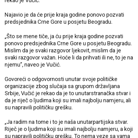
rekao je Vučić.
Najavio je da će prije kraja godine ponovo pozvati
predsjednika Crne Gore u posjetu Beogradu.
„Što se mene tiče, ja ću prije kraja godine pozvati
ponovo predsjednika Crne Gore u posjetu Beogradu.
Mislim da je svaki razgovor ljekovit, mislim da je
svaki razgovor važan. Hoće li da prihvati ili ne, to je na
njemu”, naveo je Vučić.
Govoreći o odgovornosti unutar svoje političke
organizacije zbog slučaja sa grupom državljana
Srbije, Vučić je rekao da je to unutarstranačka stvar i
da je riječ o ljudima koji su imali najbolju namjeru, ali
su napravili političku grešku.
„Ja radim na tome i to je naša unutarpartijska stvar.
Riječ je o ljudima koji su imali najbolju namjeru, a koji
su napravili političku grešku. To nema veze sa vama