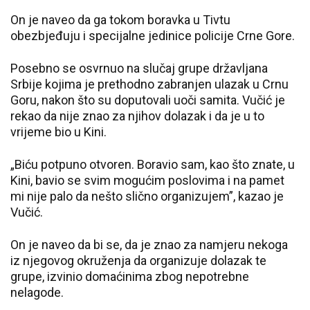
On je naveo da ga tokom boravka u Tivtu
obezbjeđuju i specijalne jedinice policije Crne Gore.
Posebno se osvrnuo na slučaj grupe državljana
Srbije kojima je prethodno zabranjen ulazak u Crnu
Goru, nakon što su doputovali uoči samita. Vučić je
rekao da nije znao za njihov dolazak i da je u to
vrijeme bio u Kini.
„Biću potpuno otvoren. Boravio sam, kao što znate, u
Kini, bavio se svim mogućim poslovima i na pamet
mi nije palo da nešto slično organizujem”, kazao je
Vučić.
On je naveo da bi se, da je znao za namjeru nekoga
iz njegovog okruženja da organizuje dolazak te
grupe, izvinio domaćinima zbog nepotrebne
nelagode.