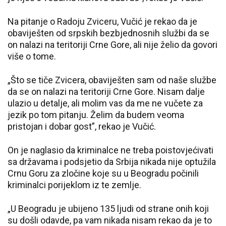
Na pitanje o Radoju Zviceru, Vučić je rekao da je
obaviješten od srpskih bezbjednosnih službi da se
on nalazi na teritoriji Crne Gore, ali nije želio da govori
više o tome.
„Što se tiče Zvicera, obaviješten sam od naše službe
da se on nalazi na teritoriji Crne Gore. Nisam dalje
ulazio u detalje, ali molim vas da me ne vučete za
jezik po tom pitanju. Želim da budem veoma
pristojan i dobar gost”, rekao je Vučić.
On je naglasio da kriminalce ne treba poistovjećivati
sa državama i podsjetio da Srbija nikada nije optužila
Crnu Goru za zločine koje su u Beogradu počinili
kriminalci porijeklom iz te zemlje.
„U Beogradu je ubijeno 135 ljudi od strane onih koji
su došli odavde, pa vam nikada nisam rekao da je to