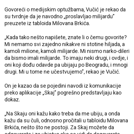
Govoreći o medijskim optužbama, Vučić je rekao da
su tvrdnje da je navodno „proslavljao milijardu”
preuzete iz tabloida Milovana Brkića.
„Kada tako nešto napišete, znate li o čemu govorite?
Mi nemamo svi zajedno nikakve ni stotine hiljada, a
kamoli milione, kamoli milijarde. Mi nismo narko-dileri
da bismo imali milijarde. To imaju neki drugi, i ovdje, i
oni koji dođu odavde pa ubijaju po Beogradu, i mnogi
drugi. Mi u tome ne učestvujemo”, rekao je Vučić.
On je kazao da se pojedini navodi iz komunikacije
preko aplikacije „Skaj” pogrešno predstavljaju kao
dokaz.
„Na Skaju oni kažu kako treba da me ubiju, a onda
kažu da su čuli, odnosno pročitali u tabloidu Milovana
Brkića, nešto što ne postoji. Za Skaj možete da