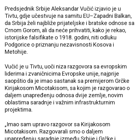
Predsjednik Srbije Aleksandar Vučić izjavio je u
Tivtu, gdje učestvuje na samitu EU–Zapadni Balkan,
da Srbija želi najbliže prijateljske i bratske odnose sa
Crnom Gorom, ali da neće prihvatiti, kako je rekao,
istorijske falsifikate o 1918. godini, niti odluku
Podgorice o priznanju nezavisnosti Kosova i
Metohije.
Vučić je u Tivtu, uoči niza razgovora sa evropskim
liderima i zvaničnicima Evropske unije, najprije
saopštio da je imao sastanak sa premijerom Grčke
Kirijakosom Micotakisom, sa kojim je razgovarao o
daljem unapređenju odnosa dvije zemlje, novim
oblastima saradnje i važnim infrastrukturnim
projektima.
„Imao sam upravo razgovor sa Kirijakosom
Micotakisom. Razgovarali smo o daljem
unapređenju saradnje između Srbije i Grčke i