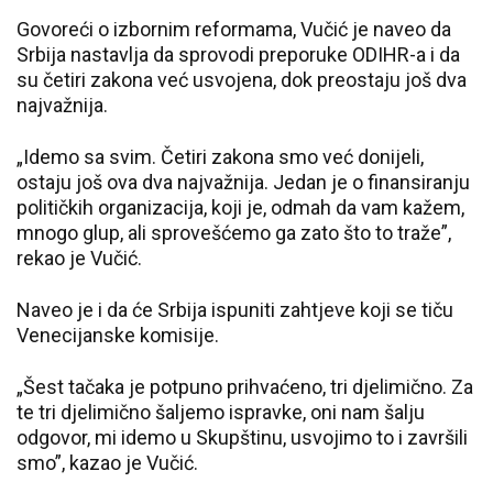
Govoreći o izbornim reformama, Vučić je naveo da
Srbija nastavlja da sprovodi preporuke ODIHR-a i da
su četiri zakona već usvojena, dok preostaju još dva
najvažnija.
„Idemo sa svim. Četiri zakona smo već donijeli,
ostaju još ova dva najvažnija. Jedan je o finansiranju
političkih organizacija, koji je, odmah da vam kažem,
mnogo glup, ali sprovešćemo ga zato što to traže”,
rekao je Vučić.
Naveo je i da će Srbija ispuniti zahtjeve koji se tiču
Venecijanske komisije.
„Šest tačaka je potpuno prihvaćeno, tri djelimično. Za
te tri djelimično šaljemo ispravke, oni nam šalju
odgovor, mi idemo u Skupštinu, usvojimo to i završili
smo”, kazao je Vučić.