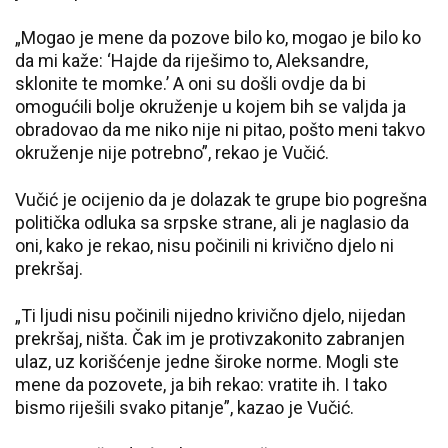
„Mogao je mene da pozove bilo ko, mogao je bilo ko
da mi kaže: ‘Hajde da riješimo to, Aleksandre,
sklonite te momke.’ A oni su došli ovdje da bi
omogućili bolje okruženje u kojem bih se valjda ja
obradovao da me niko nije ni pitao, pošto meni takvo
okruženje nije potrebno”, rekao je Vučić.
Vučić je ocijenio da je dolazak te grupe bio pogrešna
politička odluka sa srpske strane, ali je naglasio da
oni, kako je rekao, nisu počinili ni krivično djelo ni
prekršaj.
„Ti ljudi nisu počinili nijedno krivično djelo, nijedan
prekršaj, ništa. Čak im je protivzakonito zabranjen
ulaz, uz korišćenje jedne široke norme. Mogli ste
mene da pozovete, ja bih rekao: vratite ih. I tako
bismo riješili svako pitanje”, kazao je Vučić.