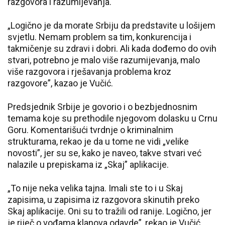
razgovora i razumijevanja.
„Logično je da morate Srbiju da predstavite u lošijem
svjetlu. Nemam problem sa tim, konkurencija i
takmičenje su zdravi i dobri. Ali kada dođemo do ovih
stvari, potrebno je malo više razumijevanja, malo
više razgovora i rješavanja problema kroz
razgovore”, kazao je Vučić.
Predsjednik Srbije je govorio i o bezbjednosnim
temama koje su prethodile njegovom dolasku u Crnu
Goru. Komentarišući tvrdnje o kriminalnim
strukturama, rekao je da u tome ne vidi „velike
novosti”, jer su se, kako je naveo, takve stvari već
nalazile u prepiskama iz „Skaj” aplikacije.
„To nije neka velika tajna. Imali ste to i u Skaj
zapisima, u zapisima iz razgovora skinutih preko
Skaj aplikacije. Oni su to tražili od ranije. Logično, jer
je riječ o vođama klanova odavde”, rekao je Vučić.