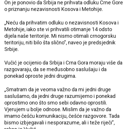
On je ponovio da Srbija ne prihvata odluku Crne Gore
o priznanju nezavisnosti Kosova i Metohije.
„Neću da prihvatim odluku o nezavisnosti Kosova i
Metohije, iako ste vi prihvatili otimanje 14 odsto
dijela naše teritorije. Mi nismo otimali crnogorsku
teritoriju, niti bilo šta slično”, naveo je predsjednik
Srbije.
Vučić je ocijenio da Srbija i Crna Gora moraju više da
razgovaraju, da se međusobno saslušaju i da
ponekad oproste jedni drugima.
„Smatram da je veoma važno da mi jedni druge
saslušamo, da jedni druge razumijemo i ponekad
oprostimo ono što smo sebi odavno oprostili.
Vjerujem u bolje odnose. Mislim da je važno da
imamo češću komunikaciju, češće razgovore. Tada
bismo izbjegavali i nesporazume, ali i teže riječi”,