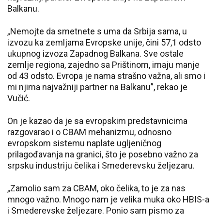
Balkanu.
„Nemojte da smetnete s uma da Srbija sama, u
izvozu ka zemljama Evropske unije, čini 57,1 odsto
ukupnog izvoza Zapadnog Balkana. Sve ostale
zemlje regiona, zajedno sa Prištinom, imaju manje
od 43 odsto. Evropa je nama strašno važna, ali smo i
mi njima najvažniji partner na Balkanu”, rekao je
Vučić.
On je kazao da je sa evropskim predstavnicima
razgovarao i o CBAM mehanizmu, odnosno
evropskom sistemu naplate ugljeničnog
prilagođavanja na granici, što je posebno važno za
srpsku industriju čelika i Smederevsku željezaru.
„Zamolio sam za CBAM, oko čelika, to je za nas
mnogo važno. Mnogo nam je velika muka oko HBIS-a
i Smederevske željezare. Ponio sam pismo za