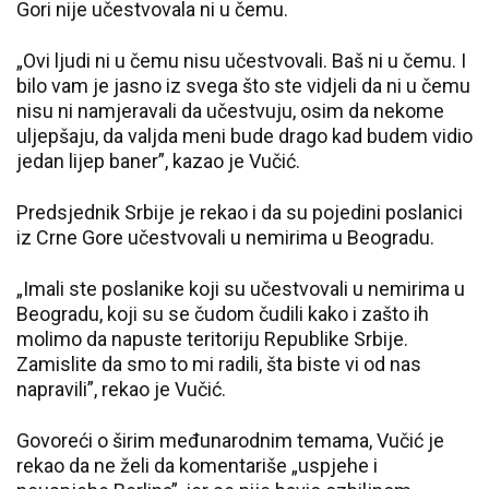
Gori nije učestvovala ni u čemu.
„Ovi ljudi ni u čemu nisu učestvovali. Baš ni u čemu. I
bilo vam je jasno iz svega što ste vidjeli da ni u čemu
nisu ni namjeravali da učestvuju, osim da nekome
uljepšaju, da valjda meni bude drago kad budem vidio
jedan lijep baner”, kazao je Vučić.
Predsjednik Srbije je rekao i da su pojedini poslanici
iz Crne Gore učestvovali u nemirima u Beogradu.
„Imali ste poslanike koji su učestvovali u nemirima u
Beogradu, koji su se čudom čudili kako i zašto ih
molimo da napuste teritoriju Republike Srbije.
Zamislite da smo to mi radili, šta biste vi od nas
napravili”, rekao je Vučić.
Govoreći o širim međunarodnim temama, Vučić je
rekao da ne želi da komentariše „uspjehe i