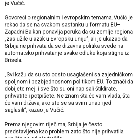
je Vučić.
Govoreći o regionalnim i evropskim temama, Vučić je
rekao da se na svakom sastanku u formatu EU–
Zapadni Balkan ponavlja poruka da su zemlje regiona
„zaslužile ulazak u Evropsku uniju”, ali je ukazao da
Srbija ne prihvata da se državna politika svede na
automatsko prihvatanje svake odluke koja stigne iz
Brisela.
„Svi kažu da su sto odsto usaglašeni sa zajedničkom
spoljnom i bezbjednosnom politikom EU. To znači da
dobijete mejl i sve što su oni napisali štiklirate,
prihvatite i potpišete. Ne znam šta će vam vlada, šta
će vam država, ako ste se sa svim unaprijed
saglasili”, kazao je Vučić.
Prema njegovim riječima, Srbija je često
predstavljena kao problem zato što nije prihvatila