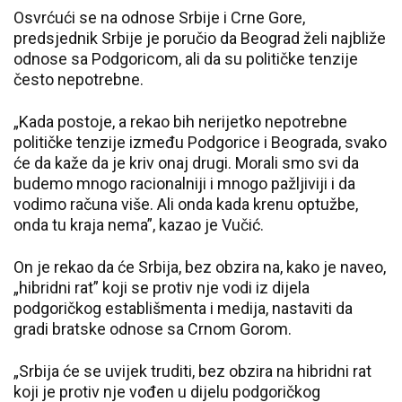
Osvrćući se na odnose Srbije i Crne Gore,
predsjednik Srbije je poručio da Beograd želi najbliže
odnose sa Podgoricom, ali da su političke tenzije
često nepotrebne.
„Kada postoje, a rekao bih nerijetko nepotrebne
političke tenzije između Podgorice i Beograda, svako
će da kaže da je kriv onaj drugi. Morali smo svi da
budemo mnogo racionalniji i mnogo pažljiviji i da
vodimo računa više. Ali onda kada krenu optužbe,
onda tu kraja nema”, kazao je Vučić.
On je rekao da će Srbija, bez obzira na, kako je naveo,
„hibridni rat” koji se protiv nje vodi iz dijela
podgoričkog establišmenta i medija, nastaviti da
gradi bratske odnose sa Crnom Gorom.
„Srbija će se uvijek truditi, bez obzira na hibridni rat
koji je protiv nje vođen u dijelu podgoričkog