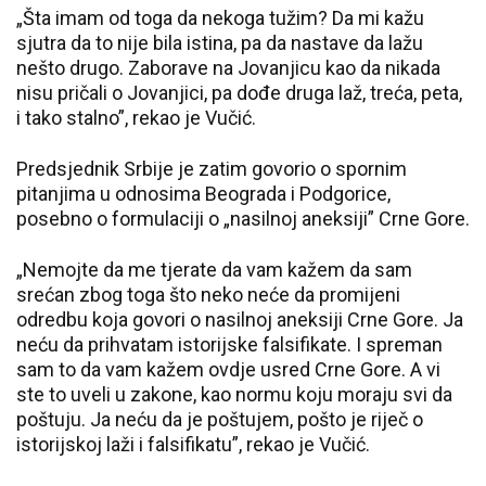
„Šta imam od toga da nekoga tužim? Da mi kažu
sjutra da to nije bila istina, pa da nastave da lažu
nešto drugo. Zaborave na Jovanjicu kao da nikada
nisu pričali o Jovanjici, pa dođe druga laž, treća, peta,
i tako stalno”, rekao je Vučić.
Predsjednik Srbije je zatim govorio o spornim
pitanjima u odnosima Beograda i Podgorice,
posebno o formulaciji o „nasilnoj aneksiji” Crne Gore.
„Nemojte da me tjerate da vam kažem da sam
srećan zbog toga što neko neće da promijeni
odredbu koja govori o nasilnoj aneksiji Crne Gore. Ja
neću da prihvatam istorijske falsifikate. I spreman
sam to da vam kažem ovdje usred Crne Gore. A vi
ste to uveli u zakone, kao normu koju moraju svi da
poštuju. Ja neću da je poštujem, pošto je riječ o
istorijskoj laži i falsifikatu”, rekao je Vučić.