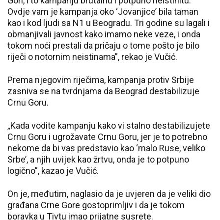
Gori, i to kampanju brutalnu i potpuno neistinitu.
Ovdje vam je kampanja oko ‘Jovanjice’ bila taman
kao i kod ljudi sa N1 u Beogradu. Tri godine su lagali i
obmanjivali javnost kako imamo neke veze, i onda
tokom noći prestali da pričaju o tome pošto je bilo
riječi o notornim neistinama”, rekao je Vučić.
Prema njegovim riječima, kampanja protiv Srbije
zasniva se na tvrdnjama da Beograd destabilizuje
Crnu Goru.
„Kada vodite kampanju kako vi stalno destabilizujete
Crnu Goru i ugrožavate Crnu Goru, jer je to potrebno
nekome da bi vas predstavio kao ‘malo Ruse, veliko
Srbe’, a njih uvijek kao žrtvu, onda je to potpuno
logično”, kazao je Vučić.
On je, međutim, naglasio da je uvjeren da je veliki dio
građana Crne Gore gostoprimljiv i da je tokom
boravka u Tivtu imao prijatne susrete.