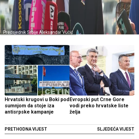
Predsjednik Srbije Aleksandar Vučić
Hrvatski krugovi u Boki pod
Evropski put Crne Gore
sumnjom da stoje iza
vodi preko hrvatske liste
antisrpske kampanje
želja
PRETHODNA VIJEST
SLJEDEĆA VIJEST