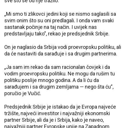
sve što se od nje tražilo.
„Mi smo ti zlikovci jedini koji se nismo saglasili sa
svim onim što su oni predlagali. I onda vam svaki
sastanak počinje na taj način. I uvijek nas
predstavljaju tako”, rekao je predsjednik Srbije.
On je naglasio da Srbija vodi proevropsku politiku, ali
da će nastaviti da sarađuje i sa drugim partnerima.
„Ja sam im rekao da sam racionalan čovjek i da
vodim proevropsku politiku. Ne mogu da rušim tu
politiku poslije mnogo godina. A da li ću da
sarađujem i sa drugim zemljama — nego šta ću”,
poručio je Vučić.
Predsjednik Srbije je istakao da je Evropa najveće
tržište, najveći investitor i najvažniji ekonomski
partner Srbije, ali da je i Srbija, kako je naveo,
najvažniji partner Evropske unije na Zapadnom