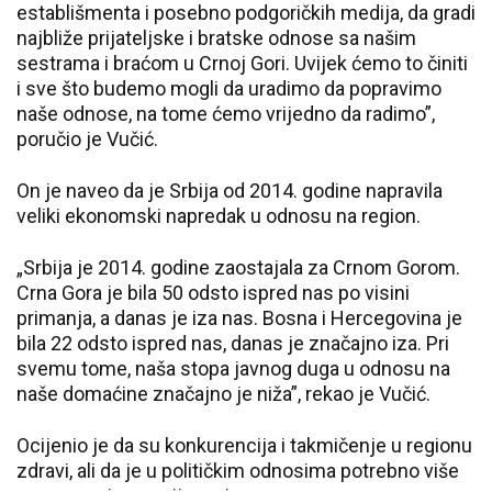
establišmenta i posebno podgoričkih medija, da gradi
najbliže prijateljske i bratske odnose sa našim
sestrama i braćom u Crnoj Gori. Uvijek ćemo to činiti
i sve što budemo mogli da uradimo da popravimo
naše odnose, na tome ćemo vrijedno da radimo”,
poručio je Vučić.
On je naveo da je Srbija od 2014. godine napravila
veliki ekonomski napredak u odnosu na region.
„Srbija je 2014. godine zaostajala za Crnom Gorom.
Crna Gora je bila 50 odsto ispred nas po visini
primanja, a danas je iza nas. Bosna i Hercegovina je
bila 22 odsto ispred nas, danas je značajno iza. Pri
svemu tome, naša stopa javnog duga u odnosu na
naše domaćine značajno je niža”, rekao je Vučić.
Ocijenio je da su konkurencija i takmičenje u regionu
zdravi, ali da je u političkim odnosima potrebno više