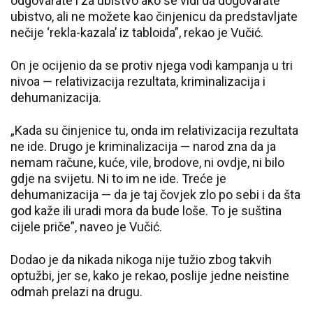
odgovarate i za ubistvo ako se vidi da dogovarate
ubistvo, ali ne možete kao činjenicu da predstavljate
nečije ‘rekla-kazala’ iz tabloida”, rekao je Vučić.
On je ocijenio da se protiv njega vodi kampanja u tri
nivoa — relativizacija rezultata, kriminalizacija i
dehumanizacija.
„Kada su činjenice tu, onda im relativizacija rezultata
ne ide. Drugo je kriminalizacija — narod zna da ja
nemam račune, kuće, vile, brodove, ni ovdje, ni bilo
gdje na svijetu. Ni to im ne ide. Treće je
dehumanizacija — da je taj čovjek zlo po sebi i da šta
god kaže ili uradi mora da bude loše. To je suština
cijele priče”, naveo je Vučić.
Dodao je da nikada nikoga nije tužio zbog takvih
optužbi, jer se, kako je rekao, poslije jedne neistine
odmah prelazi na drugu.