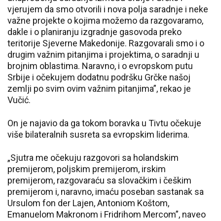
vjerujem da smo otvorili i nova polja saradnje i neke
važne projekte o kojima možemo da razgovaramo,
dakle i o planiranju izgradnje gasovoda preko
teritorije Sjeverne Makedonije. Razgovarali smo i o
drugim važnim pitanjima i projektima, o saradnji u
brojnim oblastima. Naravno, i o evropskom putu
Srbije i očekujem dodatnu podršku Grčke našoj
zemlji po svim ovim važnim pitanjima”, rekao je
Vučić.
On je najavio da ga tokom boravka u Tivtu očekuje
više bilateralnih susreta sa evropskim liderima.
„Sjutra me očekuju razgovori sa holandskim
premijerom, poljskim premijerom, irskim
premijerom, razgovaraću sa slovačkim i češkim
premijerom i, naravno, imaću poseban sastanak sa
Ursulom fon der Lajen, Antoniom Koštom,
Emanuelom Makronom i Fridrihom Mercom”, naveo