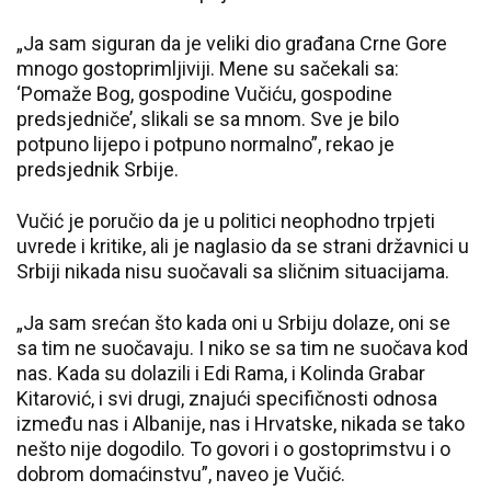
„Ja sam siguran da je veliki dio građana Crne Gore
mnogo gostoprimljiviji. Mene su sačekali sa:
‘Pomaže Bog, gospodine Vučiću, gospodine
predsjedniče’, slikali se sa mnom. Sve je bilo
potpuno lijepo i potpuno normalno”, rekao je
predsjednik Srbije.
Vučić je poručio da je u politici neophodno trpjeti
uvrede i kritike, ali je naglasio da se strani državnici u
Srbiji nikada nisu suočavali sa sličnim situacijama.
„Ja sam srećan što kada oni u Srbiju dolaze, oni se
sa tim ne suočavaju. I niko se sa tim ne suočava kod
nas. Kada su dolazili i Edi Rama, i Kolinda Grabar
Kitarović, i svi drugi, znajući specifičnosti odnosa
između nas i Albanije, nas i Hrvatske, nikada se tako
nešto nije dogodilo. To govori i o gostoprimstvu i o
dobrom domaćinstvu”, naveo je Vučić.