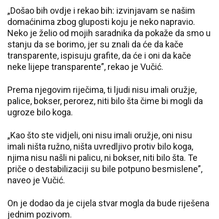
„Došao bih ovdje i rekao bih: izvinjavam se našim
domaćinima zbog gluposti koju je neko napravio.
Neko je želio od mojih saradnika da pokaže da smo u
stanju da se borimo, jer su znali da će da kače
transparente, ispisuju grafite, da će i oni da kače
neke lijepe transparente”, rekao je Vučić.
Prema njegovim riječima, ti ljudi nisu imali oružje,
palice, bokser, perorez, niti bilo šta čime bi mogli da
ugroze bilo koga.
„Kao što ste vidjeli, oni nisu imali oružje, oni nisu
imali ništa ružno, ništa uvredljivo protiv bilo koga,
njima nisu našli ni palicu, ni bokser, niti bilo šta. Te
priče o destabilizaciji su bile potpuno besmislene”,
naveo je Vučić.
On je dodao da je cijela stvar mogla da bude riješena
jednim pozivom.