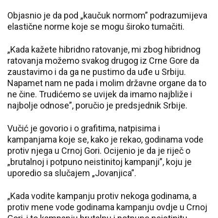
Objasnio je da pod „kaučuk normom” podrazumijeva
elastične norme koje se mogu široko tumačiti.
„Kada kažete hibridno ratovanje, mi zbog hibridnog
ratovanja možemo svakog drugog iz Crne Gore da
zaustavimo i da ga ne pustimo da uđe u Srbiju.
Napamet nam ne pada i molim državne organe da to
ne čine. Trudićemo se uvijek da imamo najbliže i
najbolje odnose”, poručio je predsjednik Srbije.
Vučić je govorio i o grafitima, natpisima i
kampanjama koje se, kako je rekao, godinama vode
protiv njega u Crnoj Gori. Ocijenio je da je riječ o
„brutalnoj i potpuno neistinitoj kampanji”, koju je
uporedio sa slučajem „Jovanjica”.
„Kada vodite kampanju protiv nekoga godinama, a
protiv mene vode godinama kampanju ovdje u Crnoj