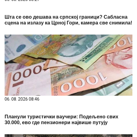
Шта се ово дешава на српској граници? Сабласна
сцена на излазу ка Црној Гори, камера све снимила!
06. 08. 2026 08:46
Планули туристички ваучери: Подељено свих
30.000, ево где пензионери највише путују