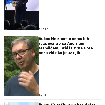
23:54
|
0
Vučić: Ne znam o čemu bih
razgovarao sa Andrijom
Mandićem, Srbi iz Crne Gore
neka vide ko je uz njih
15:34
|
0
Vučić: Crna Gora sa Hrvatskom