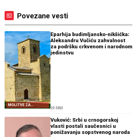
Povezane vesti
Eparhija budimljansko-nikšićka:
Aleksandru Vučiću zahvalnost
za podršku crkvenom i narodnom
jedinstvu
MOLITVE ZA
20:58
|
0
ZDRAVLJE I USPJEH
Vuković: Srbi u crnogorskoj
vlasti postali saučesnici u
ponižavanju sopstvenog naroda