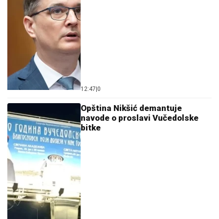
12:47
|
0
Opština Nikšić demantuje
navode o proslavi Vučedolske
bitke