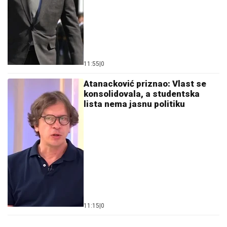
11:55
|
0
Atanacković priznao: Vlast se
konsolidovala, a studentska
lista nema jasnu politiku
11:15
|
0