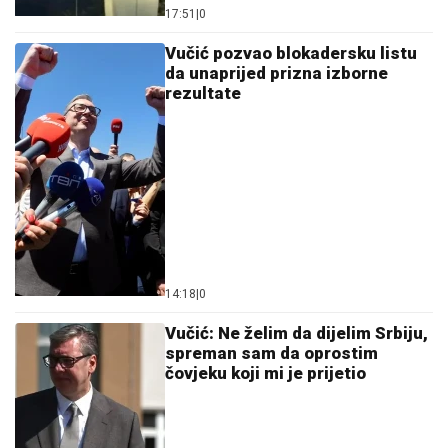
17:51
|
0
Vučić pozvao blokadersku listu
da unaprijed prizna izborne
rezultate
14:18
|
0
Vučić: Ne želim da dijelim Srbiju,
spreman sam da oprostim
čovjeku koji mi je prijetio