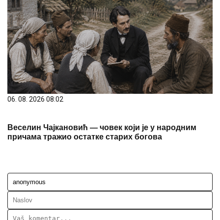
06. 08. 2026 08:02
Веселин Чајкановић — човек који је у народним
причама тражио остатке старих богова