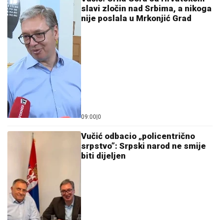
slavi zločin nad Srbima, a nikoga
nije poslala u Mrkonjić Grad
09:00
|
0
Vučić odbacio „policentrično
srpstvo”: Srpski narod ne smije
biti dijeljen