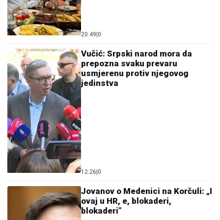
20:49
|
0
Vučić: Srpski narod mora da
prepozna svaku prevaru
usmjerenu protiv njegovog
jedinstva
12:26
|
0
Jovanov o Medenici na Korčuli: „I
ovaj u HR, e, blokaderi,
blokaderi”