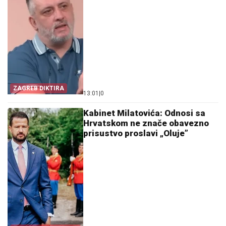
ZAGREB DIKTIRA
13:01
|
0
Kabinet Milatovića: Odnosi sa
Hrvatskom ne znače obavezno
prisustvo proslavi „Oluje”