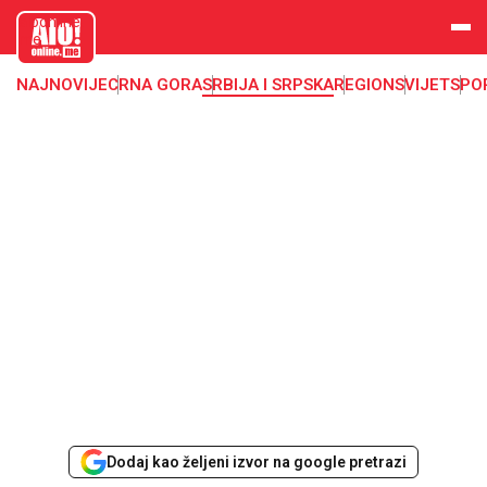
aloonline.
me
NAJNOVIJE
CRNA GORA
SRBIJA I SRPSKA
REGION
SVIJET
SPO
Dodaj kao željeni izvor na google pretrazi