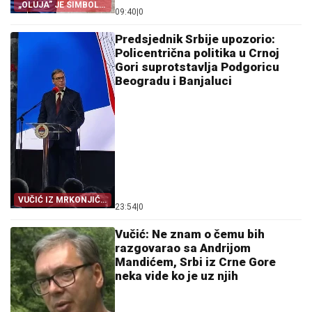
„OLUJA” JE SIMBOL
09:40
|
0
PROGONA
Predsjednik Srbije upozorio:
Policentrična politika u Crnoj
Gori suprotstavlja Podgoricu
Beogradu i Banjaluci
VUČIĆ IZ MRKONJIĆ
23:54
|
0
GRADA
Vučić: Ne znam o čemu bih
razgovarao sa Andrijom
Mandićem, Srbi iz Crne Gore
neka vide ko je uz njih