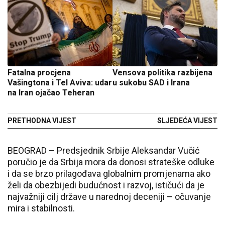
Fatalna procjena
Vensova politika razbijena
Vašingtona i Tel Aviva: udar
u sukobu SAD i Irana
na Iran ojačao Teheran
PRETHODNA VIJEST
SLJEDEĆA VIJEST
BEOGRAD – Predsjednik Srbije Aleksandar Vučić
poručio je da Srbija mora da donosi strateške odluke
i da se brzo prilagođava globalnim promjenama ako
želi da obezbijedi budućnost i razvoj, ističući da je
najvažniji cilj države u narednoj deceniji – očuvanje
mira i stabilnosti.