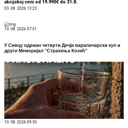
akcijskoj ceni od 19.990€ do 31.8.
03. 08. 2026 13:23
10. 08. 2026 07:51
У Сивцу одржан четврти Дечји вараличарски куп и
други Меморијал "Страхиња Козић"
10. 08. 2026 09:30