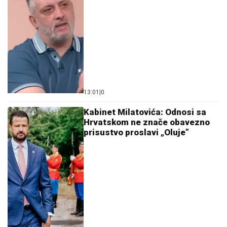
13:01
|
0
Kabinet Milatovića: Odnosi sa
Hrvatskom ne znače obavezno
prisustvo proslavi „Oluje”