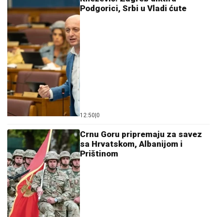
Podgorici, Srbi u Vladi ćute
12:50
|
0
Crnu Goru pripremaju za savez
sa Hrvatskom, Albanijom i
Prištinom