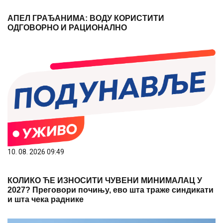
АПЕЛ ГРАЂАНИМА: ВОДУ КОРИСТИТИ
ОДГОВОРНО И РАЦИОНАЛНО
10. 08. 2026 09:49
КОЛИКО ЋЕ ИЗНОСИТИ ЧУВЕНИ МИНИМАЛАЦ У
2027? Преговори почињу, ево шта траже синдикати
и шта чека раднике