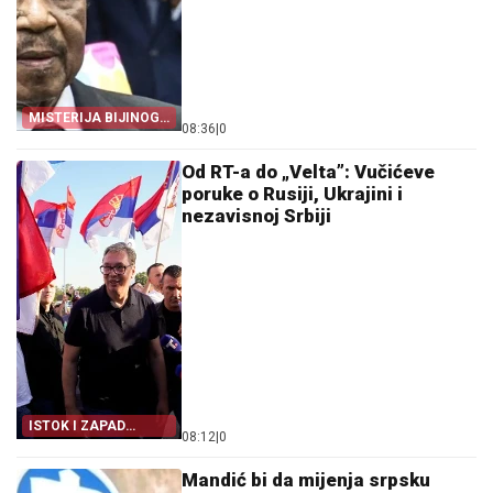
MISTERIJA BIJINOG
08:36
|
0
ODSUSTVA
Od RT-a do „Velta”: Vučićeve
poruke o Rusiji, Ukrajini i
nezavisnoj Srbiji
ISTOK I ZAPAD
08:12
|
0
PRENOSE VUČIĆA
Mandić bi da mijenja srpsku