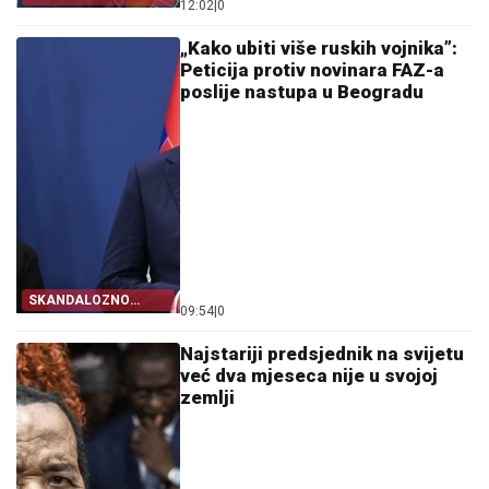
12:02
|
0
BRANI PROJEKAT
„Kako ubiti više ruskih vojnika”:
Peticija protiv novinara FAZ-a
poslije nastupa u Beogradu
SKANDALOZNO
09:54
|
0
PITANJE
Najstariji predsjednik na svijetu
već dva mjeseca nije u svojoj
zemlji