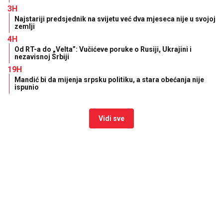
3H
Najstariji predsjednik na svijetu već dva mjeseca nije u svojoj
zemlji
4H
Od RT-a do „Velta”: Vučićeve poruke o Rusiji, Ukrajini i
nezavisnoj Srbiji
19H
Mandić bi da mijenja srpsku politiku, a stara obećanja nije
ispunio
Vidi sve