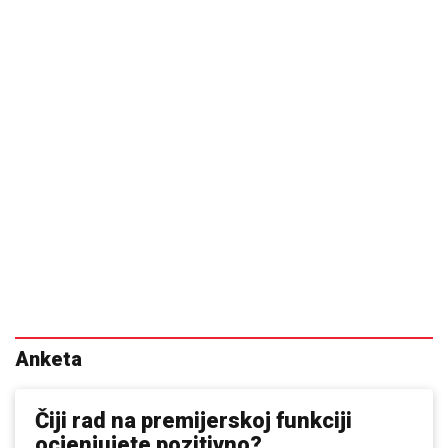
Anketa
Čiji rad na premijerskoj funkciji
ocjenjujete pozitivno?