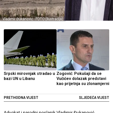
Vladimir Đukanović - FOTO (Ilustracija)
Srpski mirovnjak stradao u
Zogović: Pokušaji da se
bazi UN u Libanu
Vučićev dolazak predstavi
kao prijetnja su zlonamjerni
PRETHODNA VIJEST
SLJEDEĆA VIJEST
Advokat i narodni poslanik Vladimir Đukanović