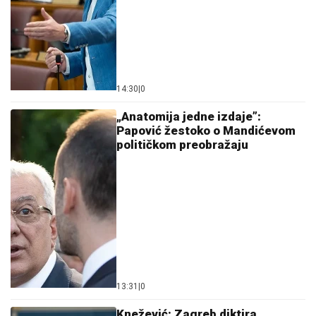
14:30
|
0
„Anatomija jedne izdaje”:
Papović žestoko o Mandićevom
političkom preobražaju
13:31
|
0
Knežević: Zagreb diktira