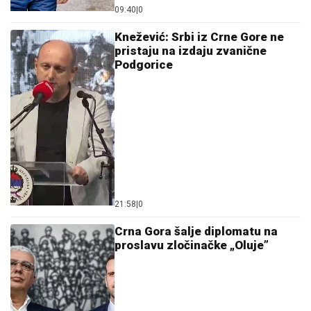
09:40
|
0
Knežević: Srbi iz Crne Gore ne
pristaju na izdaju zvanične
Podgorice
21:58
|
0
Crna Gora šalje diplomatu na
proslavu zločinačke „Oluje”