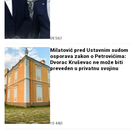
08:56
|
1
Milatović pred Ustavnim sudom
osporava zakon o Petrovićima:
Dvorac Kruševac ne može biti
preveden u privatnu svojinu
10:44
|
0