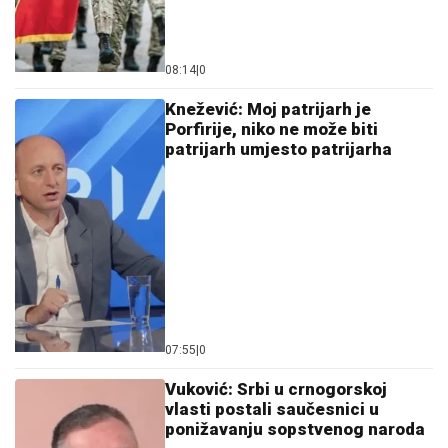
08:14
|
0
Knežević: Moj patrijarh je
Porfirije, niko ne može biti
patrijarh umjesto patrijarha
07:55
|
0
Vuković: Srbi u crnogorskoj
vlasti postali saučesnici u
ponižavanju sopstvenog naroda