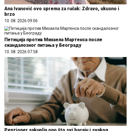
Ana Ivanović ovo sprema za ručak: Zdravo, ukusno i
brzo
10. 08. 2026 09:06
Петиција против Михаела Мартенса после
скандалозног питања у Београду
10. 08. 2026 07:58
Penzioner sakuplja ono što svi bacaju i svakog