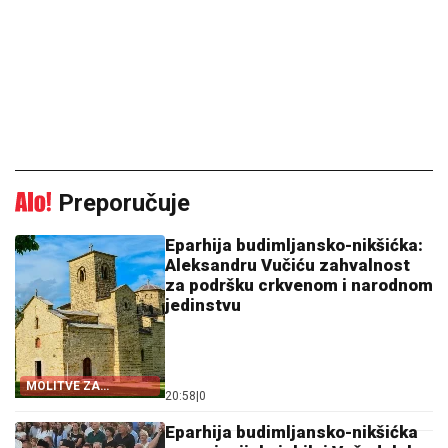
Preporučuje
Eparhija budimljansko-nikšićka:
Aleksandru Vučiću zahvalnost
za podršku crkvenom i narodnom
jedinstvu
MOLITVE ZA
20:58
|
0
ZDRAVLJE I USPJEH
Eparhija budimljansko-nikšićka