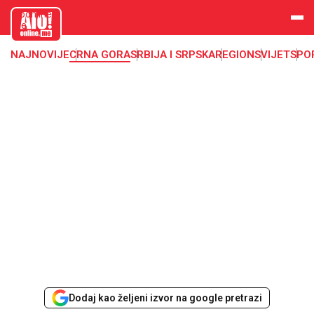
aloonline.
me
NAJNOVIJE
CRNA GORA
SRBIJA I SRPSKA
REGION
SVIJET
SPO
Dodaj kao željeni izvor na google pretrazi