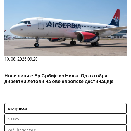
10. 08. 2026 09:20
Нове линије Ер Србије из Ниша: Од октобра
директни летови на ове европске дестинације