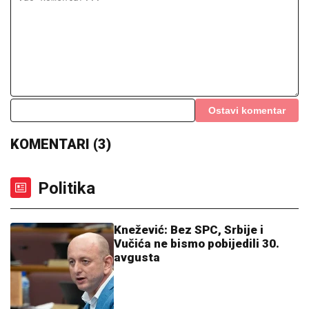
Ostavi komentar
KOMENTARI (3)
Politika
Knežević: Bez SPC, Srbije i
Vučića ne bismo pobijedili 30.
avgusta