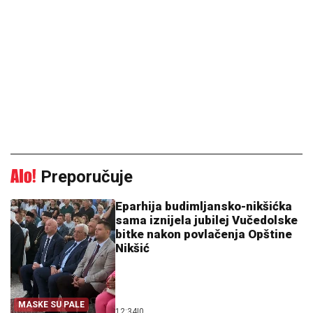
Preporučuje
Eparhija budimljansko-nikšićka
sama iznijela jubilej Vučedolske
bitke nakon povlačenja Opštine
Nikšić
MASKE SU PALE
12:34
|
0