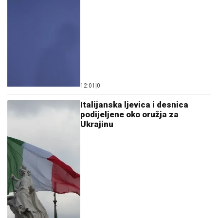
12:01
|
0
Italijanska ljevica i desnica
podijeljene oko oružja za
Ukrajinu