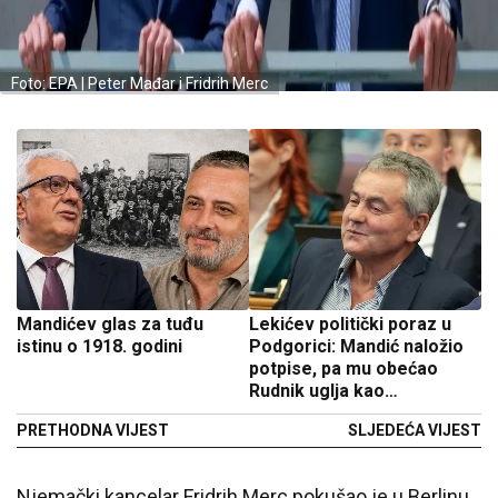
Foto: EPA | Peter Mađar i Fridrih Merc
Mandićev glas za tuđu
Lekićev politički poraz u
istinu o 1918. godini
Podgorici: Mandić naložio
potpise, pa mu obećao
Rudnik uglja kao
kompenzaciju
PRETHODNA VIJEST
SLJEDEĆA VIJEST
Njemački kancelar Fridrih Merc pokušao je u Berlinu