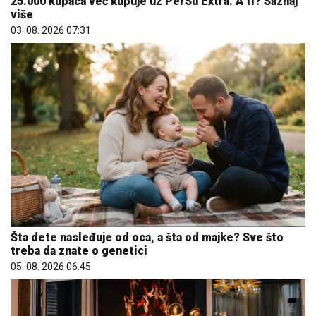
25.000 kupaca već kupuje uz PerSu Extra. A ti? Saznaj
više
03. 08. 2026 07:31
Šta dete nasleđuje od oca, a šta od majke? Sve što
treba da znate o genetici
05. 08. 2026 06:45