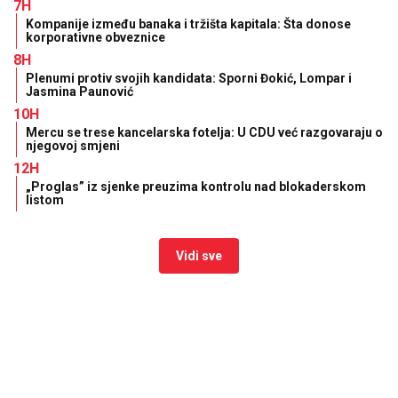
7H
Kompanije između banaka i tržišta kapitala: Šta donose
korporativne obveznice
8H
Plenumi protiv svojih kandidata: Sporni Đokić, Lompar i
Jasmina Paunović
10H
Mercu se trese kancelarska fotelja: U CDU već razgovaraju o
njegovoj smjeni
12H
„Proglas” iz sjenke preuzima kontrolu nad blokaderskom
listom
Vidi sve