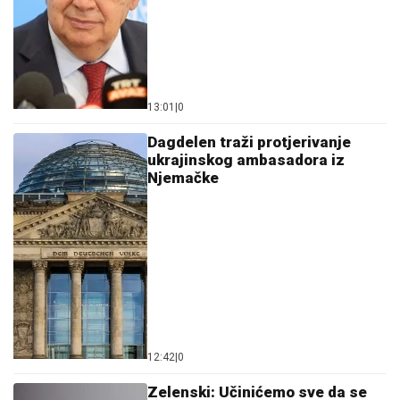
13:01
|
0
Dagdelen traži protjerivanje
ukrajinskog ambasadora iz
Njemačke
12:42
|
0
Zelenski: Učinićemo sve da se