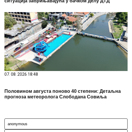
ситуација забрињавајућа у бачком делу ДТД
07. 08. 2026 18:48
Половином августа поново 40 степени: Детаљна
прогноза метеоролога Слободана Совиља