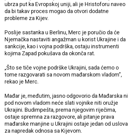
ubrza put ka Evropskoj uniji, ali je Hristoforu naveo
da bi takav proces mogao da otvori dodatne
probleme za Kijev.
Poslije sastanka u Berlinu, Merc je poručio da će
Njemačka nastaviti angažman u korist Ukrajine i da
sankcije, kao i vojna podrška, ostaju instrumenti
kojima Zapad pokušava da okonča rat.
„Što se tiče vojne podrške Ukrajini, sada ćemo o
tome razgovarati sa novom mađarskom vladom”,
rekao je Merc.
Mađar je, međutim, jasno odgovorio da Mađarska ni
pod novom vladom neće slati vojnike niti oružje
Ukrajini. Budimpešta, prema njegovim riječima,
ostaje spremna za razgovore, ali pitanje prava
mađarske manjine u Ukrajini ostaje jedan od uslova
za napredak odnosa sa Kijevom.