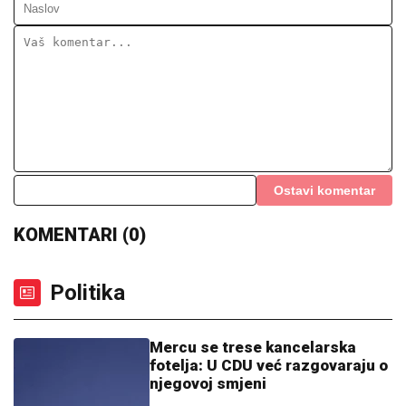
Ostavi komentar
KOMENTARI (0)
Politika
Mercu se trese kancelarska
fotelja: U CDU već razgovaraju o
njegovoj smjeni