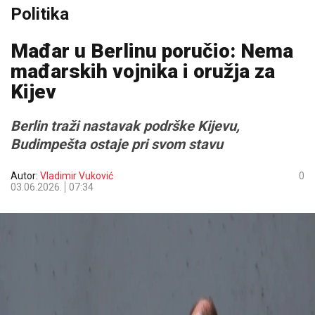
Politika
Mađar u Berlinu poručio: Nema
mađarskih vojnika i oružja za
Kijev
Berlin traži nastavak podrške Kijevu,
Budimpešta ostaje pri svom stavu
Autor:
Vladimir Vuković
0
03.06.2026.
07:34