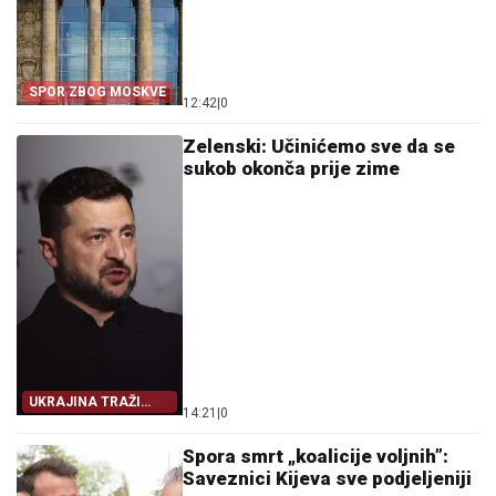
SPOR ZBOG MOSKVE
12:42
|
0
Zelenski: Učinićemo sve da se
sukob okonča prije zime
UKRAJINA TRAŽI
14:21
|
0
IZLAZ
Spora smrt „koalicije voljnih”:
Saveznici Kijeva sve podjeljeniji