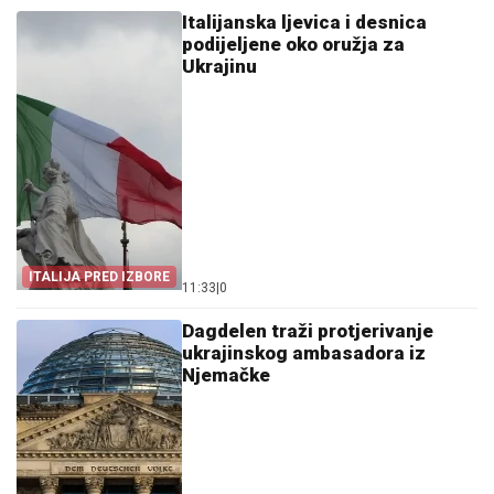
Italijanska ljevica i desnica
podijeljene oko oružja za
Ukrajinu
ITALIJA PRED IZBORE
11:33
|
0
Dagdelen traži protjerivanje
ukrajinskog ambasadora iz
Njemačke