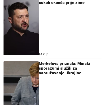
sukob okonča prije zime
14:21
|
0
Merkelova priznala: Minski
sporazumi služili za
naoružavanje Ukrajine