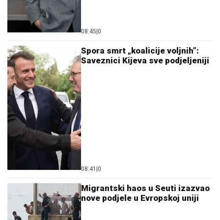
08:45
|
0
Spora smrt „koalicije voljnih”:
Saveznici Kijeva sve podjeljeniji
08:41
|
0
Migrantski haos u Seuti izazvao
nove podjele u Evropskoj uniji