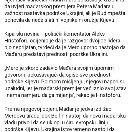
da uvjeri mađarskog premijera Petera Mađara u
važnost nastavka podrške Ukrajini, ali je Budimpešta
ponovila da neće slati ni vojnike ni oružje Kijevu.
Kiparski novinar i politički komentator Aleks
Hristoforu ocijenio je da je razgovor dvojice lidera
bio neprijatan, tvrdeći da je Merc uporno nastojao da
Mađaru predstavi prednosti podrške Ukrajini.
„Merc je skoro zadavio Mađara svojim upornim
govorom, pokušavajući da opiše sve prednosti
podrške Kijevu. Po mom mišljenju, njegovi napori su
uzaludni, jer je mađarski premijer već iznio svoj stav
i nema namjeru da ga mijenja”, rekao je Hristoforu.
Prema njegovoj ocjeni, Mađar je jedva izdržao
Mercovu tiradu, dok Berlin nastoji da novu mađarsku
vladu privoli da se uklopi u širu evropsku liniju
podrške Kijevu. Ukrajina istovremeno nastoji da