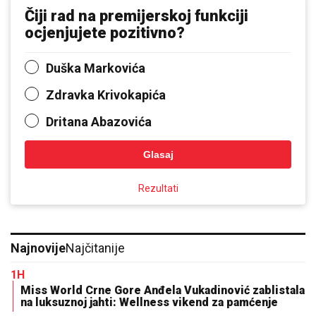
Čiji rad na premijerskoj funkciji
ocjenjujete pozitivno?
Duška Markovića
Zdravka Krivokapića
Dritana Abazovića
Glasaj
Rezultati
Najnovije
Najčitanije
1H
Miss World Crne Gore Anđela Vukadinović zablistala
na luksuznoj jahti: Wellness vikend za pamćenje