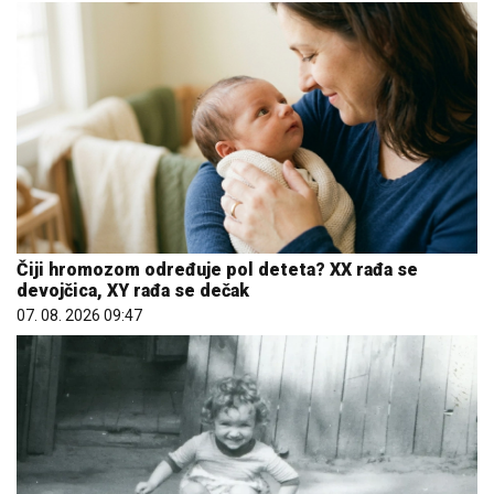
Čiji hromozom određuje pol deteta? XX rađa se
devojčica, XY rađa se dečak
07. 08. 2026 09:47