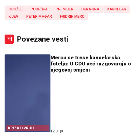
ORUŽJE
PODRŠKA
PREMIJER
UKRAJINA
KANCELAR
KIJEV
PETER MAĐAR
FRIDRIH MERC
Povezane vesti
Mercu se trese kancelarska
fotelja: U CDU već razgovaraju o
njegovoj smjeni
KRIZA U VRHU
12:01
|
0
NJEMAČKE