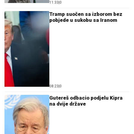
11:33
|
0
Tramp suočen sa izborom bez
pobjede u sukobu sa Iranom
08:23
|
0
Gutereš odbacio podjelu Kipra
na dvije države