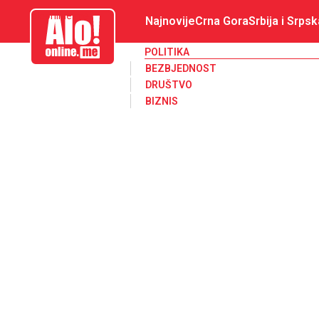
aloonline.me
Najnovije
Crna Gora
Srbija i Srpsk
POLITIKA
BEZBJEDNOST
DRUŠTVO
BIZNIS