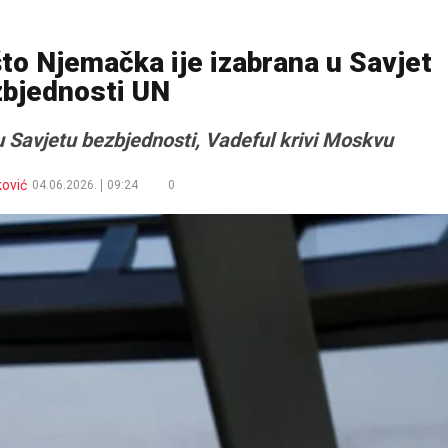
što Njemačka ije izabrana u Savjet
zbjednosti UN
 Savjetu bezbjednosti, Vadeful krivi Moskvu
ković
04.06.2026.
09:24
0