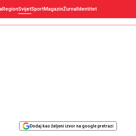
a
Region
Svijet
Sport
Magazin
Žurnal
Identitet
Dodaj kao željeni izvor na google pretrazi