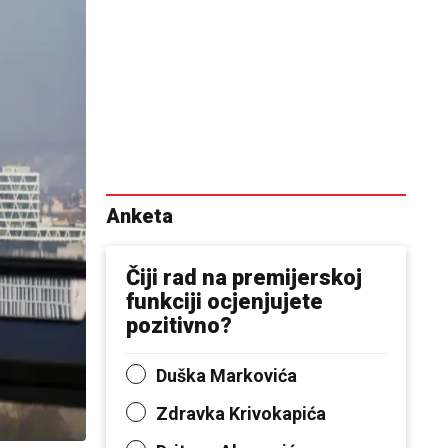
Anketa
Čiji rad na premijerskoj
funkciji ocjenjujete
pozitivno?
Duška Markovića
Zdravka Krivokapića