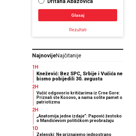
Dritana Abazovića
Glasaj
Rezultati
Najnovije
Najčitanije
1H
Knežević: Bez SPC, Srbije i Vučića ne
bismo pobijedili 30. avgusta
2H
Vučić odgovorio kritičarima iz Crne Gore:
Priznali ste Kosovo, a nama solite pamet o
patriotizmu
2H
„Anatomija jedne izdaje”: Papović žestoko
o Mandićevom političkom preobražaju
1D
Zelenski: Ne priznajemo jednostrano