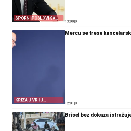
SPORNI POSLOVI SA
13:00
|
0
BID-OM
Mercu se trese kancelarska
KRIZA U VRHU
12:01
|
0
NJEMAČKE
Brisel bez dokaza istražuj