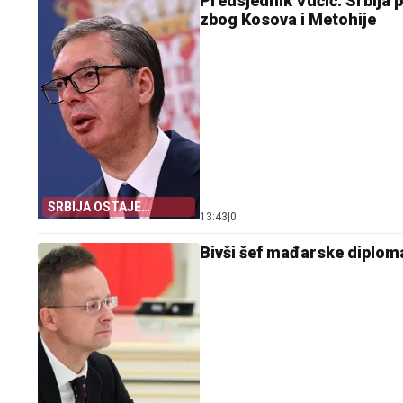
Predsjednik Vučić: Srbija p
zbog Kosova i Metohije
SRBIJA OSTAJE
13:43
|
0
DOSLJEDNA POVELJI
UN
Bivši šef mađarske diplom