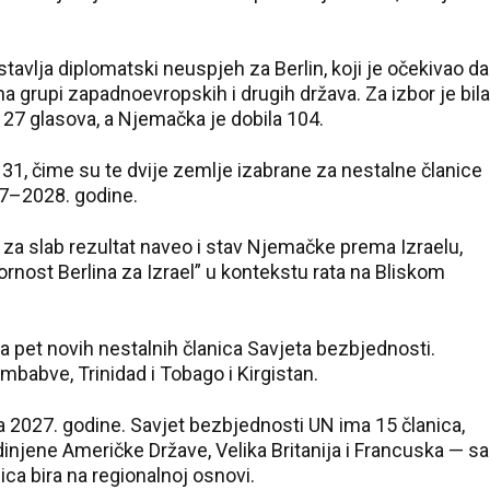
tavlja diplomatski neuspjeh za Berlin, koji je očekivao da
a grupi zapadnoevropskih i drugih država. Za izbor je bila
27 glasova, a Njemačka je dobila 104.
 131, čime su te dvije zemlje izabrane za nestalne članice
7–2028. godine.
za slab rezultat naveo i stav Njemačke prema Izraelu,
nost Berlina za Izrael” u kontekstu rata na Bliskom
a pet novih nestalnih članica Savjeta bezbjednosti.
Zimbabve, Trinidad i Tobago i Kirgistan.
 2027. godine. Savjet bezbjednosti UN ima 15 članica,
edinjene Američke Države, Velika Britanija i Francuska — sa
ca bira na regionalnoj osnovi.