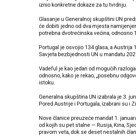
iznio konkretne dokaze za tu tvrdnju.
Glasanje u Generalnoj skupštini UN preds
će dobiti jedno od dva mjesta namijenjen
potrebna dvotrećinska većina, odnosno 1
Portugal je osvojio 134 glasa, a Austrija
Savjeta bezbjednosti UN u mandatu 202
Vadeful je kao jedan od mogućih razloga 
odnosno, kako je rekao, „posebnu odgovor
istoku.
Generalna skupština UN izabrala je 3. jun
Pored Austrije i Portugala, izabrani su i 
Nove članice preuzeće mandat 1. januara
od kojih su pet stalne — Rusija, Kina, Sj
pravom veta, dok se deset nestalnih člani