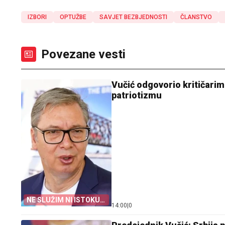
IZBORI
OPTUŽBE
SAVJET BEZBJEDNOSTI
ČLANSTVO
Povezane vesti
Vučić odgovorio kritičarim
patriotizmu
NE SLUŽIM NI ISTOKU
14:00
|
0
NI ZAPADU