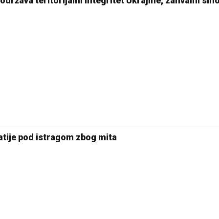
održava teritorijalni integritet Ukrajine, zahvalni smo
atije pod istragom zbog mita