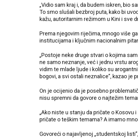
„Vidio sam kraj i, da budem iskren, bio s
To smo slušali bezbroj puta, kako bi uvodi
kažu, autoritarnim režimom u Kini i sve dr
Prema njegovim riječima, mnogo više ga 
institucijama i ključnim nacionalnim pita
„Postoje neke druge stvari o kojima sam 
ne samo neznanje, već i jednu vrstu arog
vidim te mlade ljude i koliko su arogantni
bogovi, a svi ostali neznalice”, kazao je 
On je ocijenio da je posebno problematičn
nisu spremni da govore o najtežim tem
„Ako niste u stanju da pričate o Kosovu i 
pričate o teškim temama? A imamo mnogo t
Govoreći o najavljenoj „studentskoj listi