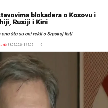
stavovima blokadera o Kosovu i
ji, Rusiji i Kini
 ono što su oni rekli o Srpskoj listi
ković
18.05.2026.
15:05
0