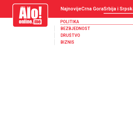
aloonline.me
Najnovije
Crna Gora
Srbija i Srpsk
POLITIKA
BEZBJEDNOST
DRUŠTVO
BIZNIS