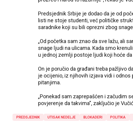
Predsjednik Srbije je dodao da je od poč
listi ne stoje studenti, već političke stru
saradnike koji su bili oprezni zbog snage
„Od početka sam znao da sve lažu, ali sam
snage ljudi na ulicama. Kada smo krenuli
u jednoj zemlji postoje ljudi koji hoće d
On je poručio da građani treba pažljivo d
je ocijenio, iz njihovih izjava vidi i od
pitanjima.
„Ponekad sam zaprepašćen i začudim se d
povjerenje da takvima”, zaključio je Vučić
PREDSJEDNIK
UTISAK NEDELJE
BLOKADERI
POLITIKA