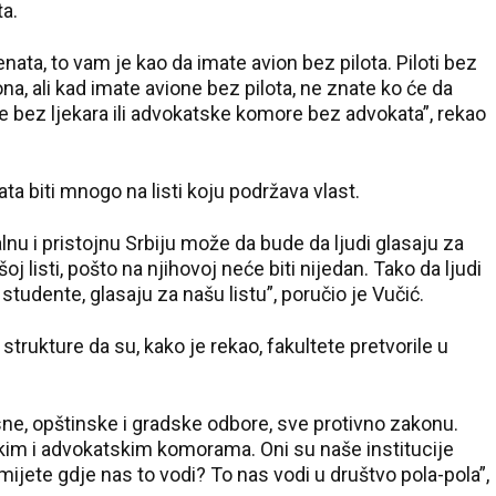
ta.
enata, to vam je kao da imate avion bez pilota. Piloti bez
a, ali kad imate avione bez pilota, ne znate ko će da
re bez ljekara ili advokatske komore bez advokata”, rekao
ta biti mnogo na listi koju podržava vlast.
nu i pristojnu Srbiju može da bude da ljudi glasaju za
 listi, pošto na njihovoj neće biti nijedan. Tako da ljudi
tudente, glasaju za našu listu”, poručio je Vučić.
strukture da su, kako je rekao, fakultete pretvorile u
sne, opštinske i gradske odbore, sve protivno zakonu.
skim i advokatskim komorama. Oni su naše institucije
zumijete gdje nas to vodi? To nas vodi u društvo pola-pola”,