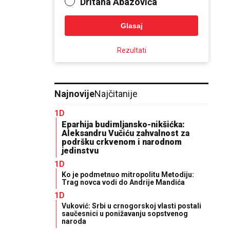
Dritana Abazovića
Glasaj
Rezultati
Najnovije
Najčitanije
1D
Eparhija budimljansko-nikšićka:
Aleksandru Vučiću zahvalnost za
podršku crkvenom i narodnom
jedinstvu
1D
Ko je podmetnuo mitropolitu Metodiju:
Trag novca vodi do Andrije Mandića
1D
Vuković: Srbi u crnogorskoj vlasti postali
saučesnici u ponižavanju sopstvenog
naroda