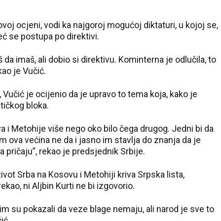
voj ocjeni, vodi ka najgoroj mogućoj diktaturi, u kojoj se,
ć se postupa po direktivi.
a imaš, ali dobio si direktivu. Kominterna je odlučila, to
kao je Vučić.
 Vučić je ocijenio da je upravo to tema koja, kako je
itičkog bloka.
a i Metohije više nego oko bilo čega drugog. Jedni bi da
 im ova većina ne da i jasno im stavlja do znanja da je
pričaju”, rekao je predsjednik Srbije.
ivot Srba na Kosovu i Metohiji kriva Srpska lista,
rekao, ni Aljbin Kurti ne bi izgovorio.
 Ovim su pokazali da veze blage nemaju, ali narod je sve to
ić.