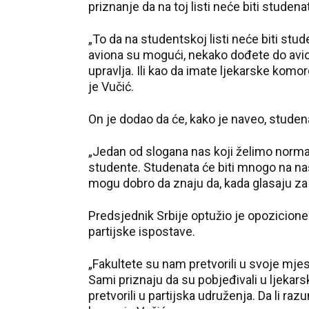
priznanje da na toj listi neće biti studena
„To da na studentskoj listi neće biti stud
aviona su mogući, nekako dođete do avion
upravlja. Ili kao da imate ljekarske komo
je Vučić.
On je dodao da će, kako je naveo, studena
„Jedan od slogana nas koji želimo normal
studente. Studenata će biti mnogo na našoj
mogu dobro da znaju da, kada glasaju za s
Predsjednik Srbije optužio je opozicione 
partijske ispostave.
„Fakultete su nam pretvorili u svoje mje
Sami priznaju da su pobjeđivali u ljekar
pretvorili u partijska udruženja. Da li ra