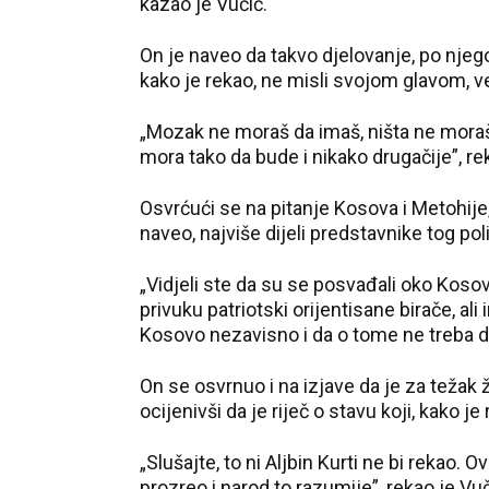
kazao je Vučić.
On je naveo da takvo djelovanje, po njego
kako je rekao, ne misli svojom glavom, ve
„Mozak ne moraš da imaš, ništa ne moraš d
mora tako da bude i nikako drugačije”, re
Osvrćući se na pitanje Kosova i Metohije,
naveo, najviše dijeli predstavnike tog pol
„Vidjeli ste da su se posvađali oko Kosov
privuku patriotski orijentisane birače, ali
Kosovo nezavisno i da o tome ne treba da 
On se osvrnuo i na izjave da je za težak ž
ocijenivši da je riječ o stavu koji, kako je 
„Slušajte, to ni Aljbin Kurti ne bi rekao.
prozreo i narod to razumije”, rekao je Vuč