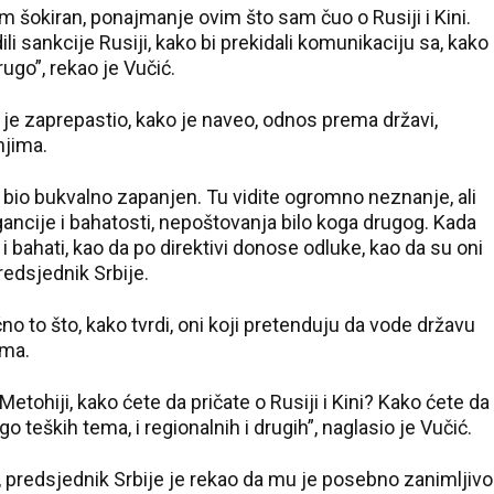
am šokiran, ponajmanje ovim što sam čuo o Rusiji i Kini.
li sankcije Rusiji, kako bi prekidali komunikaciju sa, kako
ugo”, rekao je Vučić.
je zaprepastio, kako je naveo, odnos prema državi,
njima.
bio bukvalno zapanjen. Tu vidite ogromno neznanje, ali
ancije i bahatosti, nepoštovanja bilo koga drugog. Kada
 i bahati, kao da po direktivi donose odluke, kao da su oni
predsjednik Srbije.
o to što, kako tvrdi, oni koji pretenduju da vode državu
ama.
Metohiji, kako ćete da pričate o Rusiji i Kini? Kako ćete da
eških tema, i regionalnih i drugih”, naglasio je Vučić.
”, predsjednik Srbije je rekao da mu je posebno zanimljivo