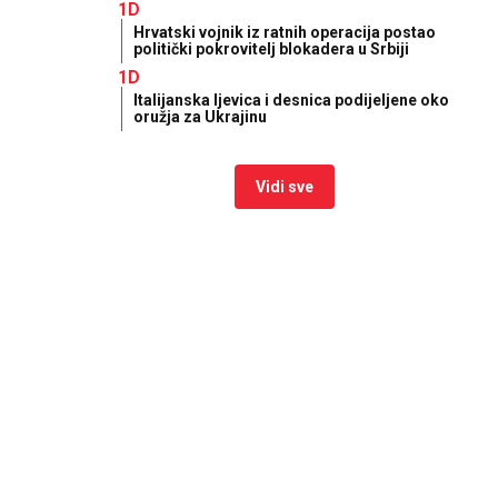
1D
Hrvatski vojnik iz ratnih operacija postao
politički pokrovitelj blokadera u Srbiji
1D
Italijanska ljevica i desnica podijeljene oko
oružja za Ukrajinu
Vidi sve