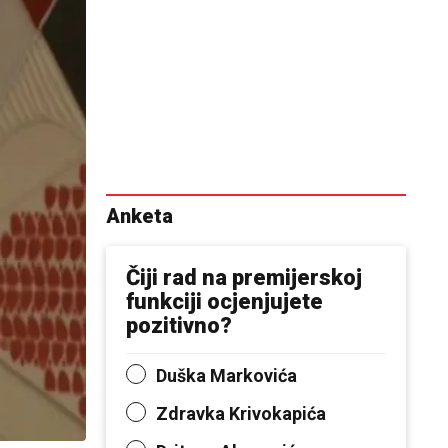
Anketa
Čiji rad na premijerskoj
funkciji ocjenjujete
pozitivno?
Duška Markovića
Zdravka Krivokapića