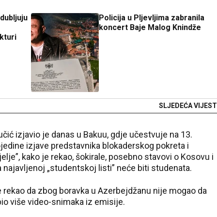
dubljuju
Policija u Pljevljima zabranila
koncert Baje Malog Knindže
kturi
SLJEDEĆA VIJEST
ić izjavio je danas u Bakuu, gdje učestvuje na 13.
edine izjave predstavnika blokaderskog pokreta i
elje”, kako je rekao, šokirale, posebno stavovi o Kosovu i
na najavljenoj „studentskoj listi” neće biti studenata.
 je rekao da zbog boravka u Azerbejdžanu nije mogao da
obio više video-snimaka iz emisije.