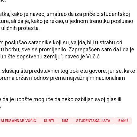
etka, kako je naveo, smatrao da iza priče o studentskoj
kture, ali da je, kako je rekao, u jednom trenutku poslušao
 uličnih protesta.
 poslušao saradnike koji su, valjda, bili u strahu od
 u borbu, sve se promijenilo. Zaprepašćen sam da i dalje
a unište sopstvenu zemlju”, naveo je Vučić.
a slušaju šta predstavnici tog pokreta govore, jer se, kako
nos prema državi i odnos prema najvažnijim nacionalnim
a je uopšte moguće da neko ozbiljan svoj glas ili
.
ALEKSANDAR VUČIĆ
KURTI
KIM
STUDENTSKA LISTA
BAKU