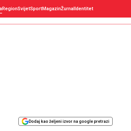
a
Region
Svijet
Sport
Magazin
Žurnal
Identitet
Dodaj kao željeni izvor na google pretrazi